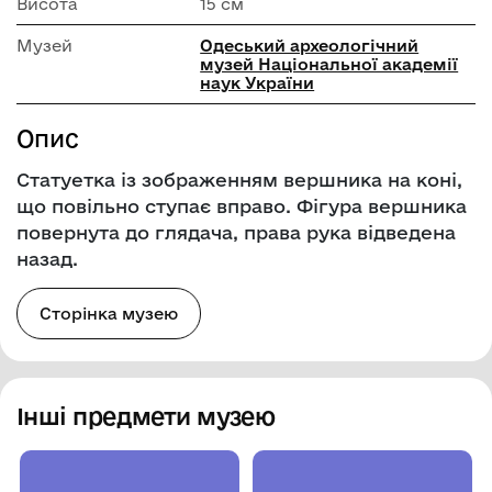
Висота
15 см
Музей
Одеський археологічний
музей Національної академії
наук України
Опис
Статуетка із зображенням вершника на коні,
що повільно ступає вправо. Фігура вершника
повернута до глядача, права рука відведена
назад.
Сторінка музею
Інші предмети музею