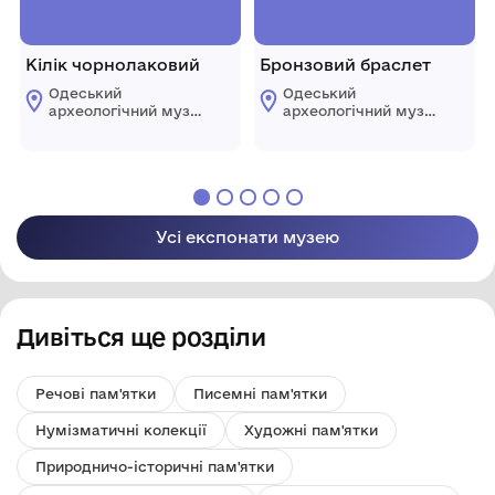
Кілік чорнолаковий
Бронзовий браслет
Одеський
Одеський
археологічний музей
археологічний музей
Національної
Національної
академії наук
академії наук
України
України
Усі експонати музею
Дивіться ще розділи
Речові пам'ятки
Писемні пам'ятки
Нумізматичні колекції
Художні пам'ятки
Природничо-історичні пам'ятки