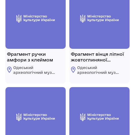
Фрагмент ручки
Фрагмент вінця ліпної
амфори з клеймом
жовтоглиняної
посудини
Одеський
Одеський
археологічний музей
археологічний музей
Національної
Національної
академії наук
академії наук
України
України