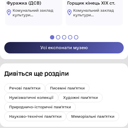
Фуражка (ДСВ)
Горщик кінець ХІХ ст.
Комунальний заклад
Комунальний заклад
культури
культури
"Комплексний музей
"Комплексний музей
історії"
історії"
Царичанської
Царичанської
селищної ради
селищної ради
Усі експонати музею
Дивіться ще розділи
Речові пам'ятки
Писемні пам'ятки
Нумізматичні колекції
Художні пам'ятки
Природничо-історичні пам'ятки
Науково-технічні пам'ятки
Меморіальні пам'ятки