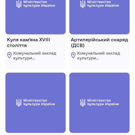
Куля кам'яна ХVIII
Артилерійський снаряд
століття
(ДСВ)
Комунальний заклад
Комунальний заклад
культури
культури
"Комплексний музей
"Комплексний музей
історії"
історії"
Царичанської
Царичанської
селищної ради
селищної ради