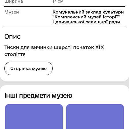
Ширина
17 см
Музей
Комунальний заклад культури
"Комплексний музей історії"
Царичанської селищної ради
Опис
Тиски для вичинки шерсті початок ХІХ
століття
Сторінка музею
Інші предмети музею