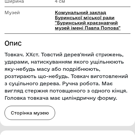
Ширина
4 см
Музей
Комунальний заклад
Буринської міської ради
"Буринський краєзнавчий
музей імені Павла Попова"
Опис
Товкач. ХХст. Товстий дерев'яний стрижень,
ударами, натискуванням якого ущільнюють
яку-небудь масу або подрібнюють,
розтирають що-небудь. Товкач виготовлений
з суцільного дерева. Ручна робота. Має
вигляд стержня потовщеного з одного кінця.
Головка товкача має циліндричну форму.
Сторінка музею