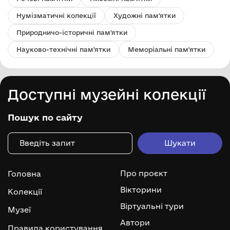
Нумізматичні колекції
Художні пам'ятки
Природничо-історичні пам'ятки
Науково-технічні пам'ятки
Меморіальні пам'ятки
Доступні музейні колекції
Пошук по сайту
Про проєкт
Головна
Вікторини
Колекції
Віртуальні тури
Музеї
Автори
Правила користування