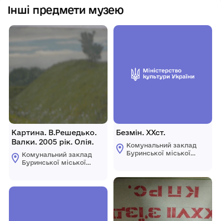
Інші предмети музею
Картина. В.Решедько.
Безмін. ХХст.
Валки. 2005 рік. Олія.
Комунальний заклад
Буринської міської
Комунальний заклад
ради "Буринський
Буринської міської
краєзнавчий музей
ради "Буринський
імені Павла Попова"
краєзнавчий музей
імені Павла Попова"