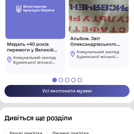
Альбом. Звіт
Медаль «40 років
Олександрівського
перемоги у Великій
СБК.
Комунальний заклад
Вітчизняній війні 1941—
Буринської міської
Комунальний заклад
1945 рр.»
ради "Буринський
Буринської міської
краєзнавчий музей
ради "Буринський
імені Павла Попова"
краєзнавчий музей
імені Павла Попова"
Усі експонати музею
Дивіться ще розділи
Речові пам'ятки
Писемні пам'ятки