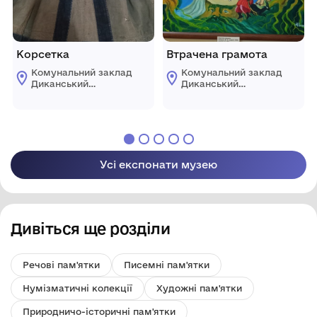
Корсетка
Втрачена грамота
Комунальний заклад
Комунальний заклад
Диканський
Диканський
історико-
історико-
краєзнавчий музей
краєзнавчий музей
ім. Д.М.Гармаша
ім. Д.М.Гармаша
Усі експонати музею
Дивіться ще розділи
Речові пам'ятки
Писемні пам'ятки
Нумізматичні колекції
Художні пам'ятки
Природничо-історичні пам'ятки