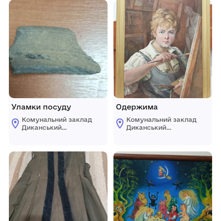
Уламки посуду
Одержима
Комунальний заклад
Комунальний заклад
Диканський
Диканський
історико-
історико-
краєзнавчий музей
краєзнавчий музей
ім. Д.М.Гармаша
ім. Д.М.Гармаша