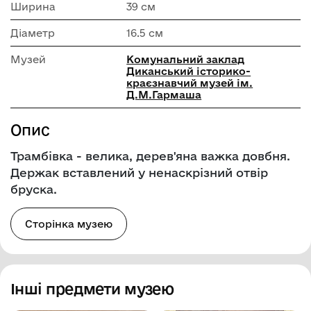
Ширина
39 см
Діаметр
16.5 см
Музей
Комунальний заклад
Диканський історико-
краєзнавчий музей ім.
Д.М.Гармаша
Опис
Трамбівка - велика, дерев'яна важка довбня.
Держак вставлений у ненаскрізний отвір
бруска.
Сторінка музею
Інші предмети музею