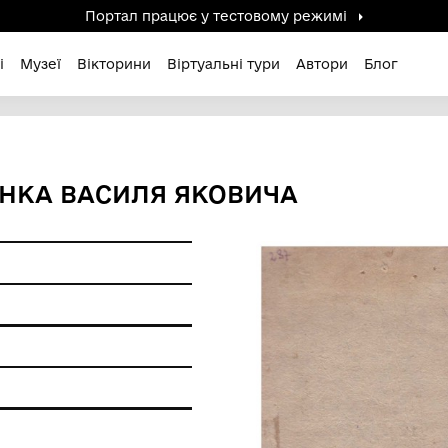
Портал працює у тестов
дені / Зниклі
Музеї
Вікторини
Віртуальні ту
ВРЮШЕНКА ВАСИЛЯ ЯКОВИ
т