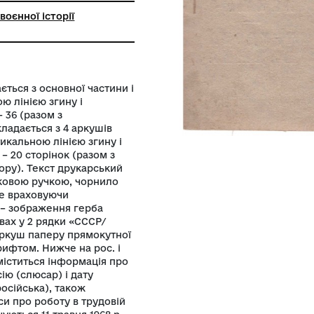
ьний музей воєнної історії
анщини
ича складається з основної частини і
 вертикальною лінією згину і
. Сторінок – 36 (разом з
окумента складається з 4 аркушів
 навпіл вертикальною лінією згину і
 У додатку – 20 сторінок (разом з
сірого кольору). Текст друкарський
’яною і кульковою ручкою, чорнило