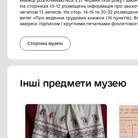
синє, фіолетове, чорне). Сторінки про
обкладинки. На обкладинці у верхньому
Радянського Союзу, під ним – напис на р
СРСР». У верхньому правому куті накле
форми h – 1 см; а – 5,5 см з написом д
укр. мовах – напис «Трудова/ книжка». 
рік народження (1908 р.), освіту (почат
заповнення трудової книжки (6 січня 193
розміщений підпис власника трудової к
книжці розпочинаються з 27 червня 1936 р
На сторінках 10-12 розміщена інформаці
загалом 13 записів. На стор. 14-16 та 30
витяг «Про ведення трудових книжок (16
завірені підписом і круглими печатками
Сторінка музею