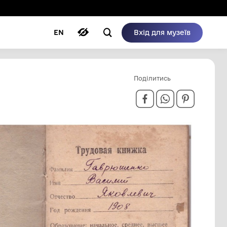
ому режимі
ри
Автори
Блог
EN
ЧА