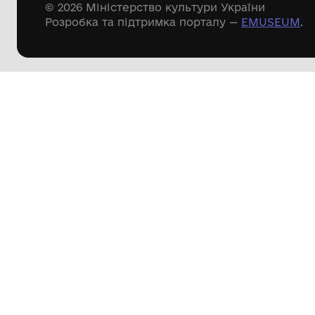
Речові пам'ятки
Писемні пам'ятки
Меморіальні пам'ятки
Доступні
музейні колекції
Пошук по сайту