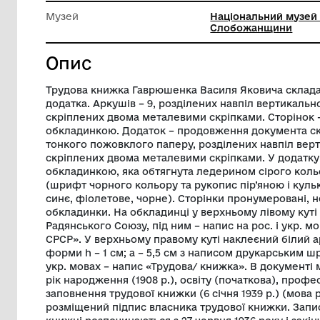
Ширина
10.5 см
Висота
14 см
Музей
Націонал
Слобож
Опис
Трудова книжка Гаврюшенка Василя Яков
додатка. Аркушів – 9, розділених навпіл
скріплених двома металевими скріпками
обкладинкою. Додаток – продовження д
тонкого пожовклого паперу, розділених
скріплених двома металевими скріпками.
обкладинкою, яка обтягнута ледерином 
(шрифт чорного кольору та рукопис пір