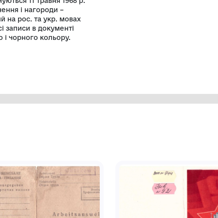
нумеровані, не враховуючи
 лівому куті – зображення герба
ос. і укр. мовах у 2 рядки «СССР/
єний білий аркуш паперу прямокутної
рукарським шрифтом. Нижче на рос. і
В документі міститься інформація про
кова), професію (слюсар) і дату
9 р.) (мова російська), також
нижки. Записи про роботу в трудовій
оку і закінчуються 11 травня 1968 р.
я про заохочення і нагороди –
-32 розміщений на рос. та укр. мовах
 пунктів). Всі записи в документі
 фіолетового і чорного кольору.