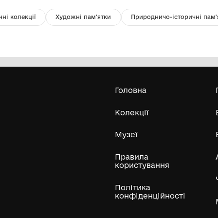
Робітниче посвідчення (в період
Л
німецької окупації) Черниченко
ко
Євгенії Яківни
Національний музей воєнної історії
Слобожанщини
1.VI-1943 р.
198
Усі експонати м
ли