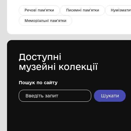
Рушник
Національний музей воєнної історії
Слобожанщини
ІІ пол. 20 ст.
Дивіться ще розді