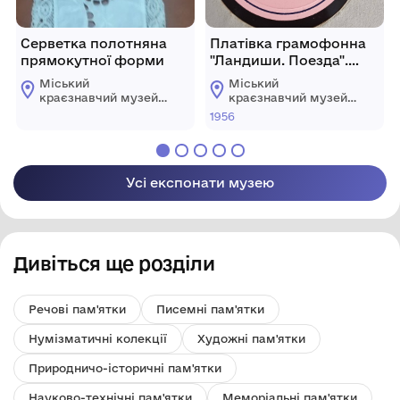
Серветка полотняна
Платівка грамофонна
прямокутної форми
"Ландиши. Поезда".
Вик.Г. Великанова
Міський
Міський
краєзнавчий музей
краєзнавчий музей
Гайсинщини
Гайсинщини
1956
Усі експонати музею
Дивіться ще розділи
Речові пам'ятки
Писемні пам'ятки
Нумізматичні колекції
Художні пам'ятки
Природничо-історичні пам'ятки
Науково-технічні пам'ятки
Меморіальні пам'ятки