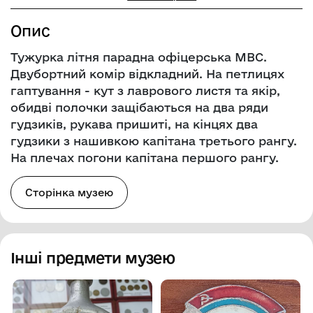
Опис
Тужурка літня парадна офіцерська МВС.
Двубортний комір відкладний. На петлицях
гаптування - кут з лаврового листя та якір,
обидві полочки защібаються на два ряди
гудзиків, рукава пришиті, на кінцях два
гудзики з нашивкою капітана третього рангу.
На плечах погони капітана першого рангу.
Сторінка музею
Інші предмети музею