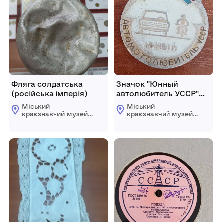
Фляга солдатська
Значок "Юнный
(російська імперія)
автолюбитель УССР"
70-80 роки ХХ ст.
Міський
Міський
краєзнавчий музей
краєзнавчий музей
Гайсинщини
Гайсинщини