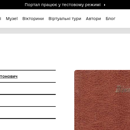
Портал працює у тестов
дені / Зниклі
Музеї
Вікторини
Віртуальні ту
ИДА
ко Віктор Антонович
 пам'ятки