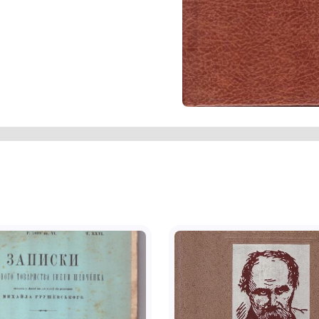
ографічні, мемуарні та інші джерела;
 і спогади його земляків-мешканці