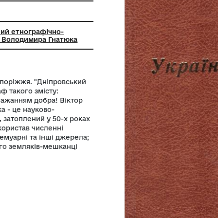
й комунальний етнографічно-
льний музей Володимира Гнатюка
тлантида". Запоріжжя. "Дніпровський
стку автограф такого змісту:
ським із побажанням добра! Віктор
чеві книжечка - це науково-
Великий Луг, затоплений у 50-х роках
м. Автор використав численні