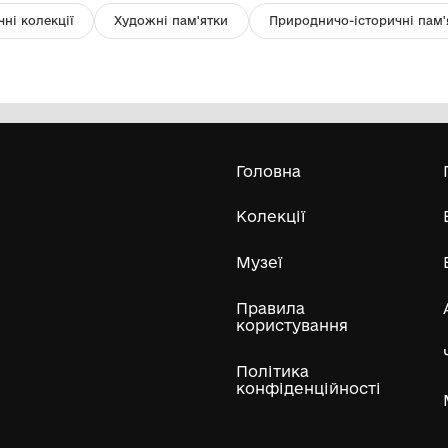
Записки Наукового Товариства
Т
імени Шевченка
Обласний комунальний
етнографічно-меморіальний музей
Володимира Гнатюка
Усі експонати м
ли