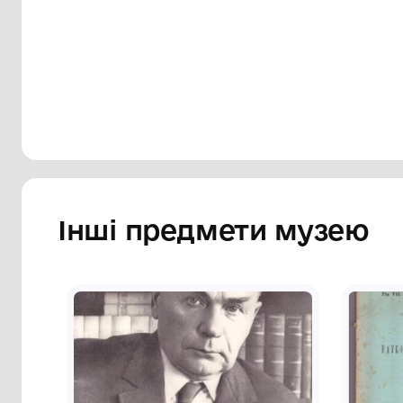
історичні, фольклорно-етнографічні, ге
він спирається також на власні спогади
надвеликолузького регіону.
Сторінка музею