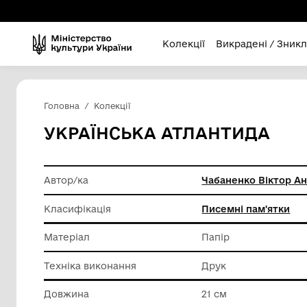
Колекції
Викра
Головна
Колекції
УКРАЇНСЬКА АТЛАНТ
Автор/ка
Чабанен
Класифікація
Писемні
Матеріал
Папір