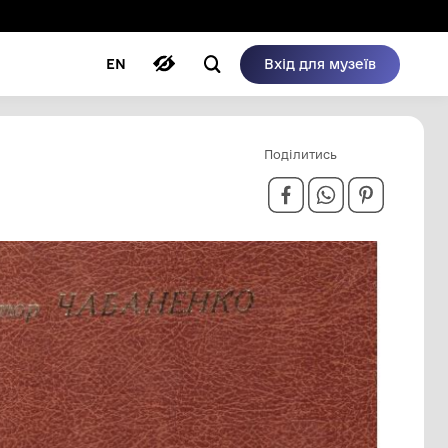
ому режимі
ри
Автори
Блог
EN