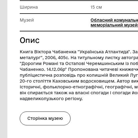
Техніка виконання
Друк
Довжина
21 см
Ширина
15 см
Музей
Обласни
меморіа
Опис
Книга Віктора Чабаненка "Українська А
металург", 2006, 405с. На титульному ли
"Дорогим Романі та Остапові Черемшин
Чабаненко. 14.12.06р" Пропонована чита
публіцистична розповідь про колишній 
20-го століття Каховським водосховище