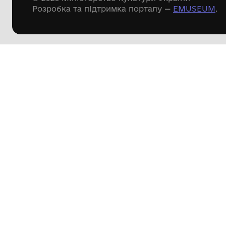
Речові пам'ятки
Писемні пам'ятки
Меморіальні пам'ятки
Доступні
музейні колекції
Пошук по сайту