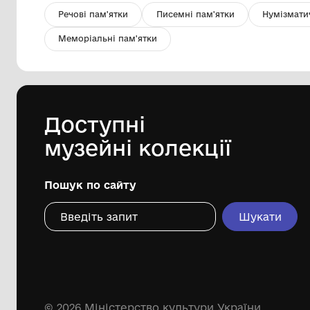
Листівка чорно-біла
Обласний комунальний
етнографічно-меморіальний музей
Володимира Гнатюка
Дивіться ще розді