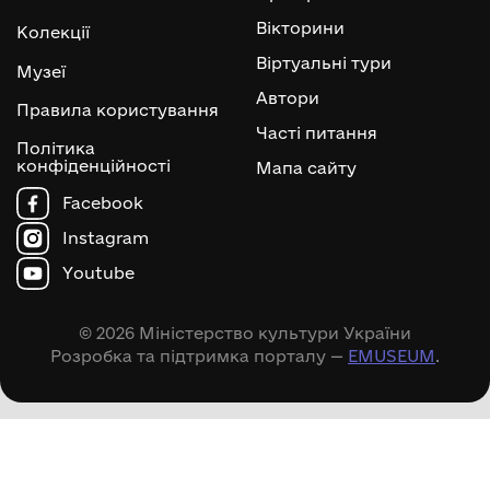
Вікторини
Колекції
Віртуальні тури
Музеї
Автори
Правила користування
Часті питання
Політика
конфіденційності
Мапа сайту
Facebook
Instagram
Youtube
© 2026 Міністерство культури України
Розробка та підтримка порталу —
EMUSEUM
.