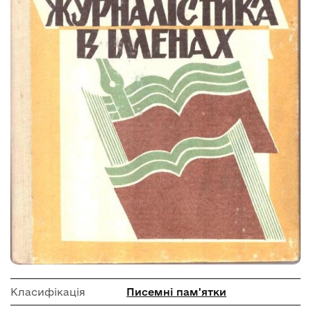
Класифікація
Писемні пам'ятки