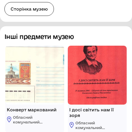
Сторінка музею
Інші предмети музею
Конверт маркований
І досі світить нам її
зоря
Обласний
комунальний
Обласний
етнографічно-
комунальний
меморіальний музей