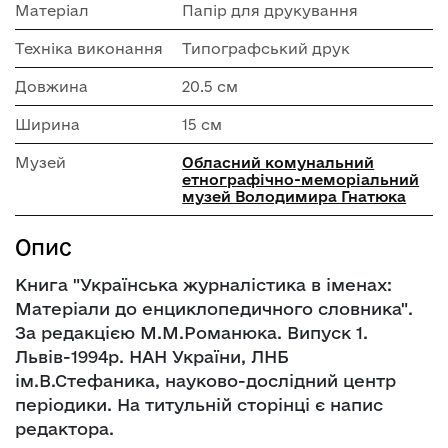
Матеріал
Папір для друкування
Техніка виконання
Типографський друк
Довжина
20.5 см
Ширина
15 см
Музей
Обласний комунальний
етнографічно-меморіальний
музей Володимира Гнатюка
Опис
Книга "Українська журналістика в іменах:
Матеріали до енциклопедичного словника".
За редакцією М.М.Романюка. Випуск 1.
Львів-1994р. НАН України, ЛНБ
ім.В.Стефаника, науково-дослідний центр
періодики. На титульній сторінці є напис
редактора.