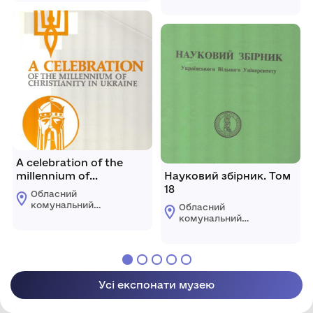
етнографічно-
Володимира
меморіальний музей
Гнатюка
Володимира
Гнатюка
A celebration of the
millennium of
Науковий збірник. Том
christianity in Ukraine
18
Обласний
комунальний
Обласний
етнографічно-
комунальний
меморіальний музей
етнографічно-
Володимира
меморіальний музей
Гнатюка
Володимира
Гнатюка
Усі експонати музею