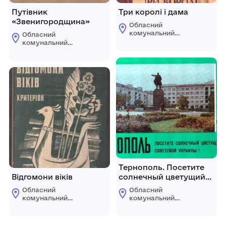
Путівник
Три королі і дама
«Звенигородщина»
Обласний
комунальний
Обласний
етнографічно-
комунальний
меморіальний музей
етнографічно-
Володимира
меморіальний музей
Гнатюка
Володимира
Гнатюка
Тернополь. Посетите
Відгомони віків
солнечный цветущий
город Советской
Обласний
Обласний
Украины!
комунальний
комунальний
етнографічно-
етнографічно-
меморіальний музей
меморіальний музей
Володимира
Володимира