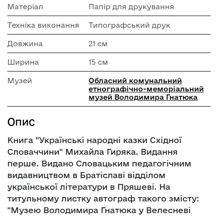
Матеріал
Папір для друкування
Техніка виконання
Типографський друк
Довжина
21 см
Ширина
15 см
Музей
Обласний комунальний
етнографічно-меморіальний
музей Володимира Гнатюка
Опис
Книга "Українські народні казки Східної
Словаччини" Михайла Гиряка. Видання
перше. Видано Словацьким педагогічним
видавництвом в Братіславі відділом
української літератури в Пряшеві. На
титульному листку автограф такого змісту:
"Музею Володимира Гнатюка у Велесневі