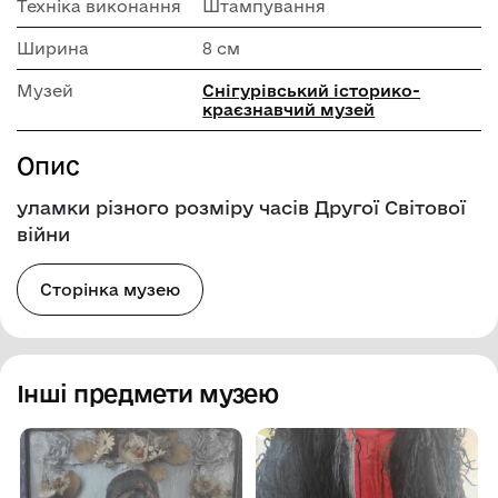
Техніка виконання
Штампування
Ширина
8 см
Музей
Снігурівський історико-
краєзнавчий музей
Опис
уламки різного розміру часів Другої Світової
війни
Сторінка музею
Інші предмети музею