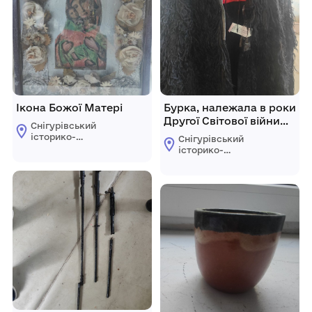
Ікона Божої Матері
Бурка, належала в роки
Другої Світової війни
Снігурівський
визволителю
історико-
Снігурівський
Снігурівки генерал-
краєзнавчий музей
історико-
майору Сизранову Д.М
краєзнавчий музей