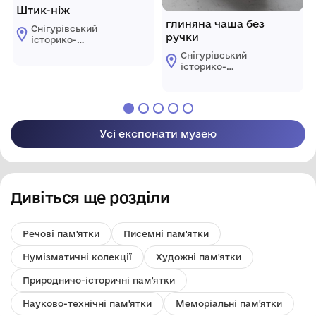
Штик-ніж
глиняна чаша без
Снігурівський
ручки
історико-
краєзнавчий музей
Снігурівський
історико-
краєзнавчий музей
Усі експонати музею
Дивіться ще розділи
Речові пам'ятки
Писемні пам'ятки
Нумізматичні колекції
Художні пам'ятки
Природничо-історичні пам'ятки
Науково-технічні пам'ятки
Меморіальні пам'ятки