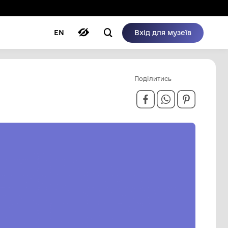
ому режимі
ри
Автори
Блог
EN