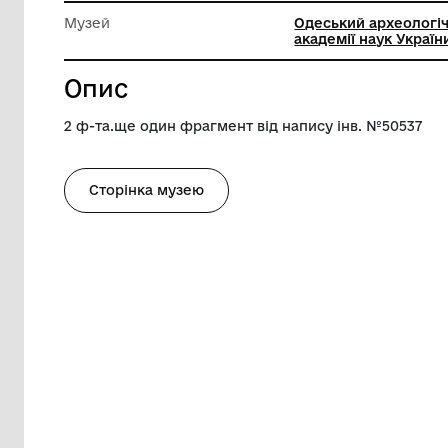
Ширина
8 см
Висота
9 см
Музей
Одеськи
академії
Опис
2 ф-та.ще один фрагмент від напису ін
Сторінка музею