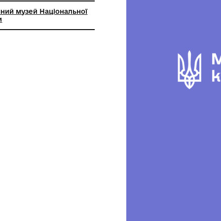
й археологічний музей Національної
 наук України
в. №50537