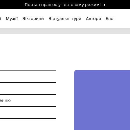
Портал працює у тестов
дені / Зниклі
Музеї
Вікторини
Віртуальні ту
ПИСОМ
ам'ятки
 обробки каменню