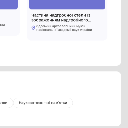
есло
Частина н
зображе
Одеський археологічний музей
лекіфу, 
Національної академії наук України