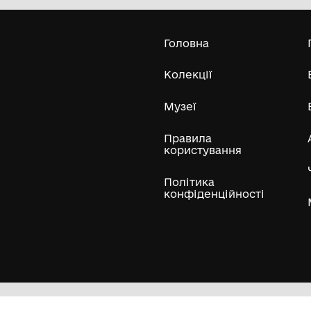
Усі експонати м
ли
Нумізматичні колекції
Художні пам'ятки