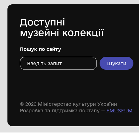
Одеський археологічний музей
Національної академії наук України
Дивіться ще розді
Речові пам'ятки
Писемні пам'ятки
Меморіальні пам'ятки