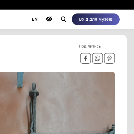
ому режимі
ри
Автори
Блог
EN