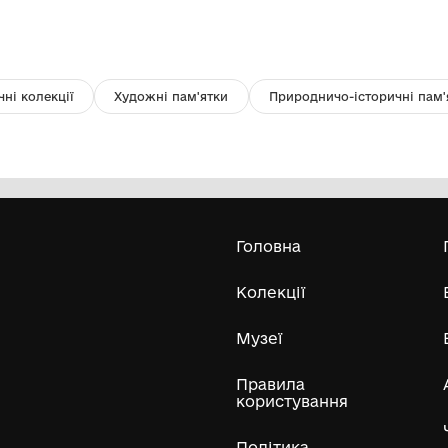
Фото. На мітингу-зустрічі з
П
ветеранами 60 гвардійської
дивізії
Комунальний заклад "Томаківський
народний історико-краєзнавчий
музей" Томаківської селищної ради
Усі експонати м
ли