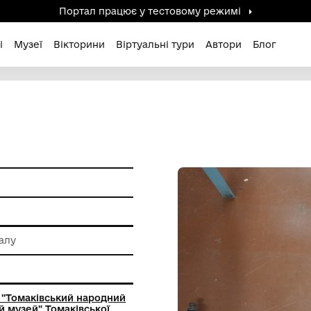
Портал працює у тестов
дені / Зниклі
Музеї
Вікторини
Віртуальні ту
и побуту
 обробки металу