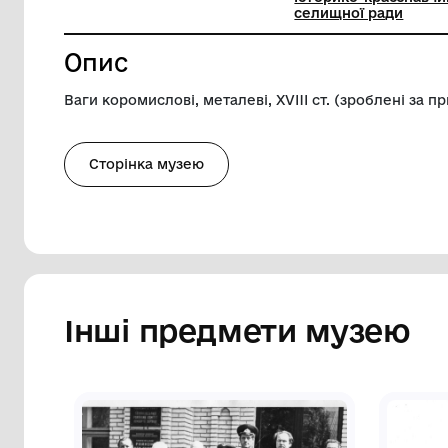
Довжина
110 см
Музей
Комунал
історико
селищно
Опис
Ваги коромислові, металеві, XVIII ст. (
Сторінка музею