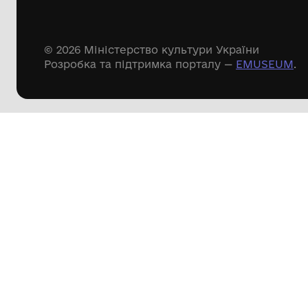
Речові пам'ятки
Писемні пам'ятки
Меморіальні пам'ятки
Доступні
музейні колекції
Пошук по сайту