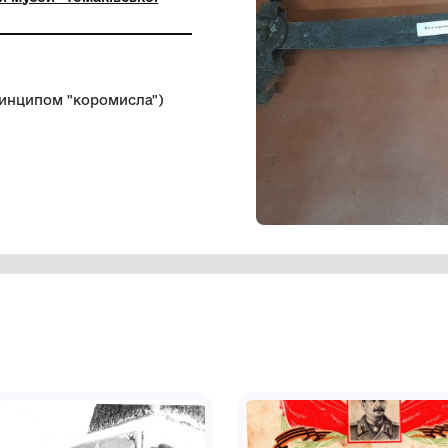
ьний заклад "Томаківський народний
-краєзнавчий музей" Томаківської
ї ради
зроблені за принципом "коромисла")