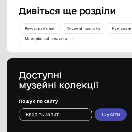
Фото. Учасники визволення
району
Комунальний заклад "Томаківський
народний історико-краєзнавчий
музей" Томаківської селищної ради
1975
Дивіться ще розді