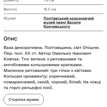
Діаметр
7.8 см
Висота
18.5 см
Музей
Полтавський краєзнавчий
музей імені Василя
Кричевського
Опис
Ваза декоративна. Полтавщина, смт Опішня.
Пер. пол. ХХ ст. Автор Омелько Іванович
Ковпак. Тло зелене з ритованими та
ангобовими кольоровими крапками.
Малюнок ритований: три гілки з квітами.
Кольори орнаменту: коричневий,
помаранчевий, синій, чорний, білий. На ніжці
та горлі рельєфні лінії.
Сторінка музею