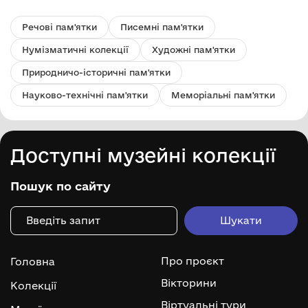
Речові пам'ятки
Писемні пам'ятки
Нумізматичні колекції
Художні пам'ятки
Природничо-історичні пам'ятки
Науково-технічні пам'ятки
Меморіальні пам'ятки
Доступні музейні колекції
Пошук по сайту
Про проєкт
Головна
Вікторини
Колекції
Віртуальні тури