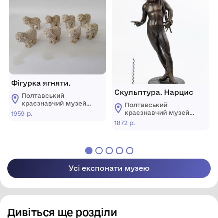
Фігурка ягняти.
Скульптура. Нарцис
Полтавський
краєзнавчий музей
Полтавський
імені Василя
краєзнавчий музей
1959 р.
Кричевського
імені Василя
1872 р.
Кричевського
Усі експонати музею
Дивіться ще розділи