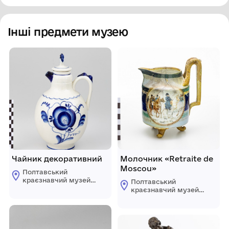
Інші предмети музею
Чайник декоративний
Молочник «Retraite de
Moscou»
Полтавський
краєзнавчий музей
Полтавський
імені Василя
краєзнавчий музей
Кричевського
імені Василя
Кричевського