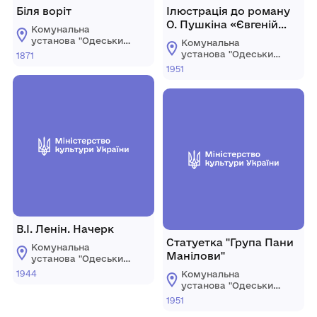
Біля воріт
Ілюстрація до роману
О. Пушкіна «Євгеній
Комунальна
Онєгін». Онєгін.
установа "Одеський
Комунальна
національний
установа "Одеський
1871
художній музей"
національний
1951
художній музей"
В.І. Ленін. Начерк
Статуетка "Група Пани
Комунальна
Манілови"
установа "Одеський
національний
1944
Комунальна
художній музей"
установа "Одеський
національний
1951
художній музей"