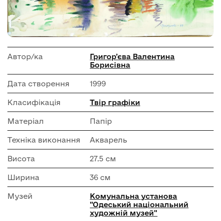
Автор/ка
Григорʼєва Валентина
Борисівна
Дата створення
1999
Класифікація
Твір графіки
Матеріал
Папір
Техніка виконання
Акварель
Висота
27.5 см
Ширина
36 см
Музей
Комунальна установа
"Одеський національний
художній музей"