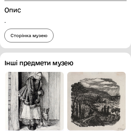
Опис
.
Сторінка музею
Інші предмети музею