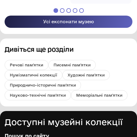
стаханівський рух на
ш. ім. Димитрова (до
1937 р. Гродівський
рудник), врубмашиніст.
Усі експонати музею
Дивіться ще розділи
Речові пам'ятки
Писемні пам'ятки
Нумізматичні колекції
Художні пам'ятки
Природничо-історичні пам'ятки
Науково-технічні пам'ятки
Меморіальні пам'ятки
Доступні музейні колекції
Пошук по сайту