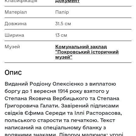
Класифікація
Документ
Матеріал
Папір
Довжина
31.5 см
Ширина
13 см
Музей
Комунальний заклад
"Покровський історичний
музей"
Опис
Виданий Родіону Олексієнко з виплатою
боргу до 1 вересня 1914 року взятого у
Степана Яковича Вербицького та Степана
Григоровича Галати. Завірений підписами
свідків Єфима Середи та Іллі Расторасова,
польського старости та печаткою. Текст
написаний на спеціальному бланку з
водяними знаками. Ліворуч малюнок: угорі