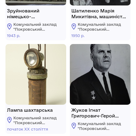
Зруйнований
Шатиленко Марія
німецько-
Микитівна, машиніст
фашистськими
паровоза, депутат
Комунальний заклад
Комунальний заклад
загарбниками 24-
Красноармійської
"Покровський
"Покровський
квартирний
районної ради
історичний музей"
історичний музей"
1943 р.
1950 р.
залізничний будинок
депутатів трудящих.
№150. Вид з боку
залізничного полотна.
Лампа шахтарська
Жуков Ігнат
Григорович-Герой
Комунальний заклад
Соціалістичної Праці,
"Покровський
Комунальний заклад
1909 р.н., член КПРС,
історичний музей"
"Покровський
початок ХХ століття
започатковував
історичний музей"