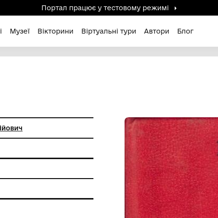
Портал працює у тестов
дені / Зниклі
Музеї
Вікторини
Віртуальні ту
Василь Андрійович
 пам'ятки