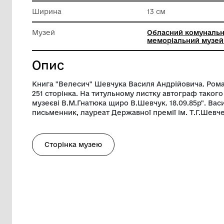
Техніка виконання
Друк
Довжина
17 см
Ширина
13 см
Музей
Обласни
меморіа
Опис
Книга "Велесич" Шевчука Василя Андрійо
251 сторінка. На титульному листку авт
музеєві В.М.Гнатюка щиро В.Шевчук. 18.
письменник, лауреат Державної премії і