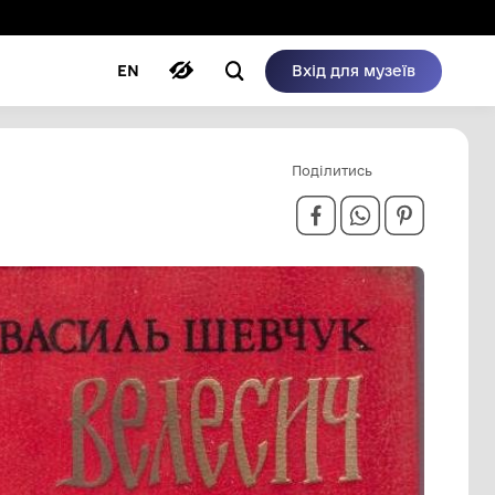
ому режимі
ри
Автори
Блог
EN