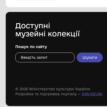
Костомарова
Обласний комунальний
етнографічно-меморіальний музей
Володимира Гнатюка
Дивіться ще розді
Речові пам'ятки
Писемні пам'ятки
Меморіальні пам'ятки