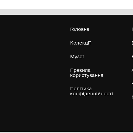
етнольогії
Обласний комунальний
етнографічно-меморіальний музей
Володимира Гнатюка
Усі експонати м
ли
Нумізматичні колекції
Художні пам'ятки