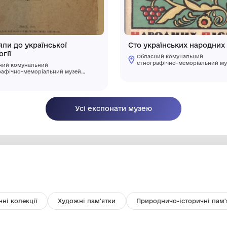
зею
Матеріяли до української
Ст