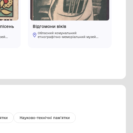
о українських народних пісень
Відгомони