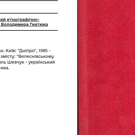
й комунальний етнографічно-
льний музей Володимира Гнатюка
вича. Роман. Київ: "Дніпро", 1985 -
ограф такого змісту: "Велеснівському
09.85р". Василь Шевчук - український
м. Т.Г.Шевченка.