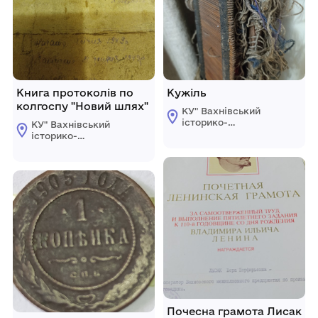
Книга протоколів по
Кужіль
колгоспу "Новий шлях"
КУ" Вахнівський
історико-
КУ" Вахнівський
краєзнавчий музей
історико-
Турбівської
краєзнавчий музей
селищної ради"
Турбівської
селищної ради"
Почесна грамота Лисак