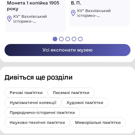
Монета 1 копійка 1905
В. П.
року
КУ" Вахнівський
історико-
КУ" Вахнівський
краєзнавчий музей
історико-
Турбівської
краєзнавчий музей
селищної ради"
Турбівської
селищної ради"
Усі експонати музею
Дивіться ще розділи
Речові пам'ятки
Писемні пам'ятки
Нумізматичні колекції
Художні пам'ятки
Природничо-історичні пам'ятки
Науково-технічні пам'ятки
Меморіальні пам'ятки