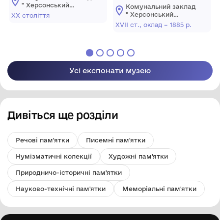
оклад
" Херсонський
Комунальний заклад
обласний художній
" Херсонський
ХХ століття
музей ім.
обласний художній
XVII ст., оклад – 1885 р.
О.О.Шовкуненка"
музей ім.
ХОР
О.О.Шовкуненка"
ХОР
Усі експонати музею
Дивіться ще розділи
Речові пам'ятки
Писемні пам'ятки
Нумізматичні колекції
Художні пам'ятки
Природничо-історичні пам'ятки
Науково-технічні пам'ятки
Меморіальні пам'ятки