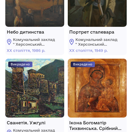
Небо дитинства
Портрет сталевара
Комунальний заклад
Комунальний заклад
" Херсонський
" Херсонський
обласний художній
обласний художній
ХХ століття, 1986 р.
ХХ століття, 1949 р.
музей ім.
музей ім.
О.О.Шовкуненка"
О.О.Шовкуненка"
ХОР
ХОР
Викрадено
Викрадено
Сванетія. Ужгулі
Ікона Богоматір
Тихвинська. Срібний
Комунальний заклад