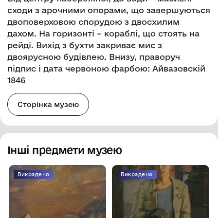
сходи з арочними опорами, що завершуються
двоповерховою спорудою з двосхилим
дахом. На горизонті – кораблі, що стоять на
рейді. Вихід з бухти закриває мис з
двоярусною будівлею. Внизу, праворуч
підпис і дата червоною фарбою: Айвазовскій
1846
Сторінка музею
Інші предмети музею
Викрадено
Викрадено