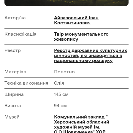
Автор/ка
Айвазовський Іван
Костянтинович
Класифікація
Твір монументального
живопису
Реєстр
Реєстр державних культурних
цінностей, які знаходяться в
національному розшуку
Матеріал
Полотно
Техніка виконання
Олія
Ширина
145 см
Висота
94 см
Музей
Комунальний заклад "
Херсонський обласний
художній музей ім.
О.О.Шовкуненка" ХОР