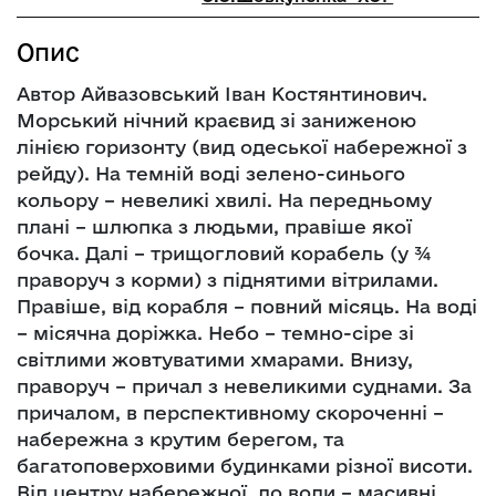
Опис
Автор Айвазовський Іван Костянтинович.
Морський нічний краєвид зі заниженою
лінією горизонту (вид одеської набережної з
рейду). На темній воді зелено-синього
кольору – невеликі хвилі. На передньому
плані – шлюпка з людьми, правіше якої
бочка. Далі – трищогловий корабель (у ¾
праворуч з корми) з піднятими вітрилами.
Правіше, від корабля – повний місяць. На воді
– місячна доріжка. Небо – темно-сіре зі
світлими жовтуватими хмарами. Внизу,
праворуч – причал з невеликими суднами. За
причалом, в перспективному скороченні –
набережна з крутим берегом, та
багатоповерховими будинками різної висоти.
Від центру набережної, до води – масивні