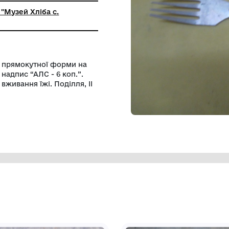
ний заклад "Музей Хліба с.
я"
оскої частини прямокутної форми на
тній стороні надпис “АЛС - 6 коп.”.
рстві для вживання їжі. Поділля, ІІ