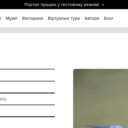
Портал працює у тестов
дені / Зниклі
Музеї
Вікторини
Віртуальні ту
А
и побуту
 обробки металу