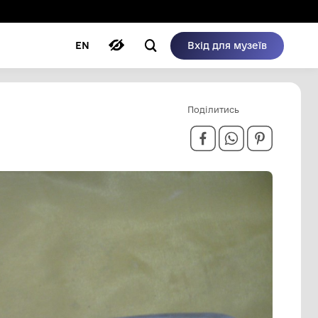
ому режимі
ри
Автори
Блог
EN