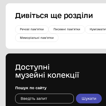
Кухоль для пива
Комунальний заклад "Музей Хліба с.
Білопілля"
Дивіться ще розді