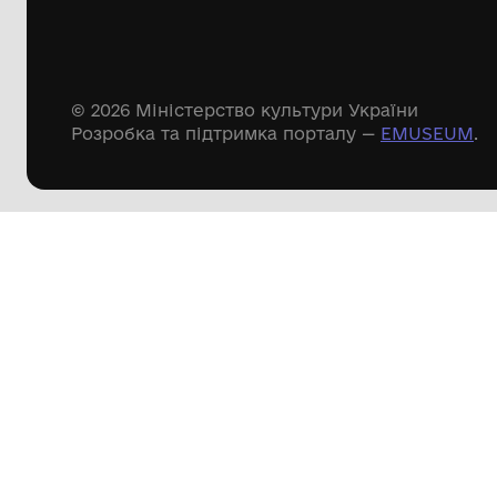
Речові пам'ятки
Писемні пам'ятки
Меморіальні пам'ятки
Доступні
музейні колекції
Пошук по сайту