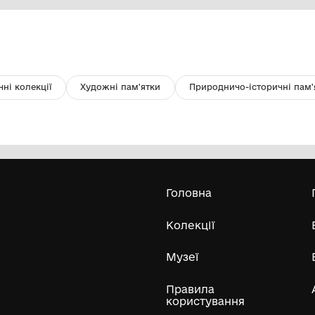
Серп залізний
К
Комунальний заклад "Музей Хліба с.
Білопілля"
Усі експонати м
ли