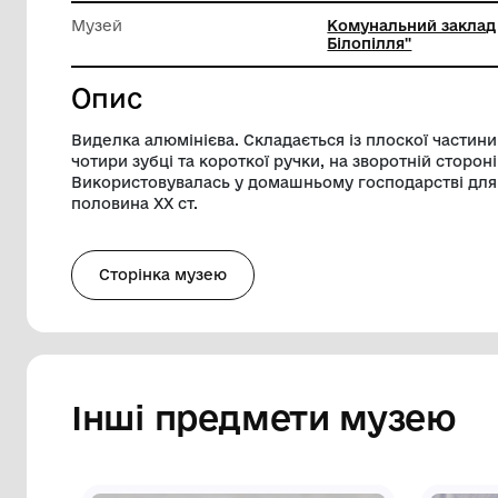
Довжина
19 см
Ширина
2 см
Музей
Комуналь
Білопілл
Опис
Виделка алюмінієва. Складається із пл
чотири зубці та короткої ручки, на зворо
Використовувалась у домашньому господа
половина ХХ ст.
Сторінка музею