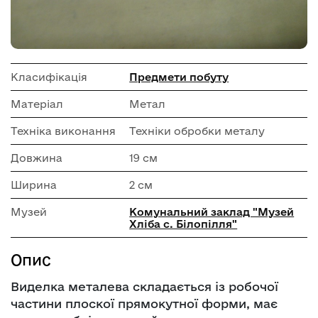
Класифікація
Предмети побуту
Матеріал
Метал
Техніка виконання
Техніки обробки металу
Довжина
19 см
Ширина
2 см
Музей
Комунальний заклад "Музей
Хліба с. Білопілля"
Опис
Виделка металева складається із робочої
частини плоскої прямокутної форми, має