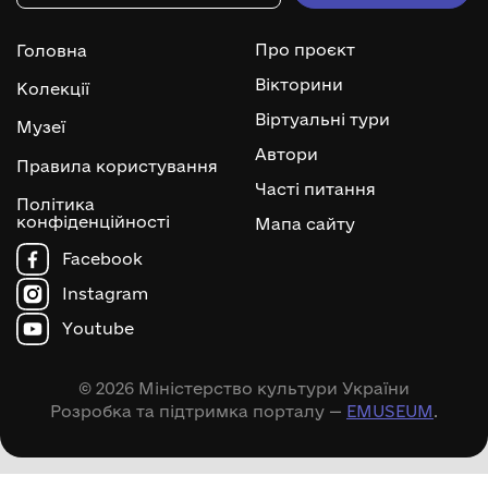
Про проєкт
Головна
Вікторини
Колекції
Віртуальні тури
Музеї
Автори
Правила користування
Часті питання
Політика
конфіденційності
Мапа сайту
Facebook
Instagram
Youtube
© 2026 Міністерство культури України
Розробка та підтримка порталу —
EMUSEUM
.