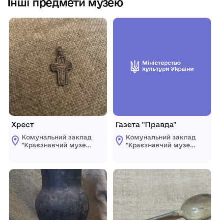
Інші предмети музею
Хрест
Газета "Правда"
Комунальний заклад
Комунальний заклад
"Краєзнавчий музей"
"Краєзнавчий музей"
Компаніївської
Компаніївської
селищної ради
селищної ради