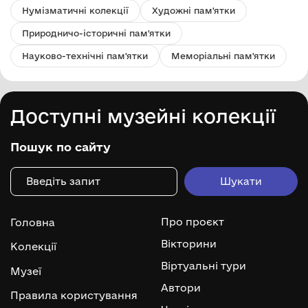
Нумізматичні колекції
Художні пам'ятки
Природничо-історичні пам'ятки
Науково-технічні пам'ятки
Меморіальні пам'ятки
Доступні музейні колекції
Пошук по сайту
Про проєкт
Головна
Вікторини
Колекції
Віртуальні тури
Музеї
Автори
Правила користування