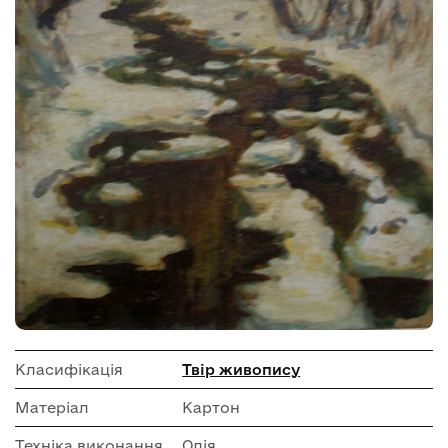
Класифікація
Твір живопису
Матеріал
Картон
Техніка виконання
Олія