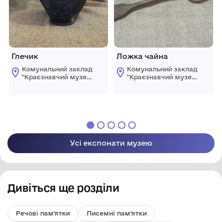
Глечик
Ложка чайна
Комунальний заклад
Комунальний заклад
"Краєзнавчий музей"
"Краєзнавчий музей"
Компаніївської
Компаніївської
селищної ради
селищної ради
Усі експонати музею
Дивіться ще розділи
Речові пам'ятки
Писемні пам'ятки