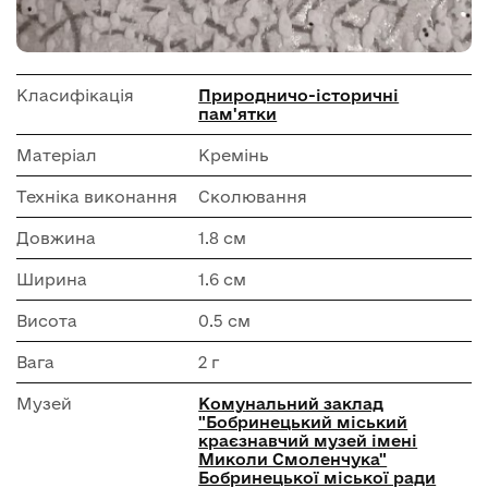
Класифікація
Природничо-історичні
пам'ятки
Матеріал
Кремінь
Техніка виконання
Сколювання
Довжина
1.8 см
Ширина
1.6 см
Висота
0.5 см
Вага
2 г
Музей
Комунальний заклад
"Бобринецький міський
краєзнавчий музей імені
Миколи Смоленчука"
Бобринецької міської ради