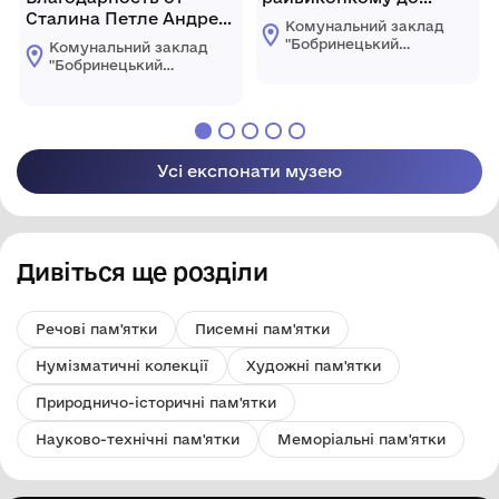
Сталина Петле Андрею
працівників с/г.
Комунальний заклад
Павловичу за
"Бобринецький
Комунальний заклад
овладение городами
міський
"Бобринецький
краєзнавчий музей
Люблин и Минск -
міський
імені Миколи
краєзнавчий музей
Мвзовецкий 1944г.
Смоленчука"
імені Миколи
Бобринецької
Смоленчука"
міської ради
Бобринецької
Усі експонати музею
міської ради
Дивіться ще розділи
Речові пам'ятки
Писемні пам'ятки
Нумізматичні колекції
Художні пам'ятки
Природничо-історичні пам'ятки
Науково-технічні пам'ятки
Меморіальні пам'ятки