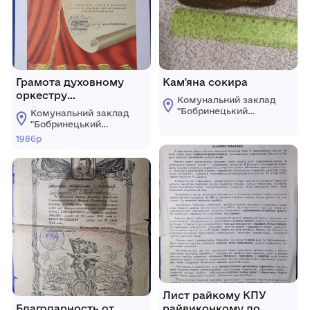
Грамота духовному
Кам'яна сокира
оркестру
Комунальний заклад
Ковальовского ДК за
"Бобринецький
Комунальний заклад
участие смотре
міський
"Бобринецький
краєзнавчий музей
художественной
міський
1986р
імені Миколи
краєзнавчий музей
самодеятельности
Смоленчука"
імені Миколи
"Партии славу поем"
Бобринецької
Смоленчука"
міської ради
Бобринецької
міської ради
Лист райкому КПУ
Благодарность от
райвиконкому до