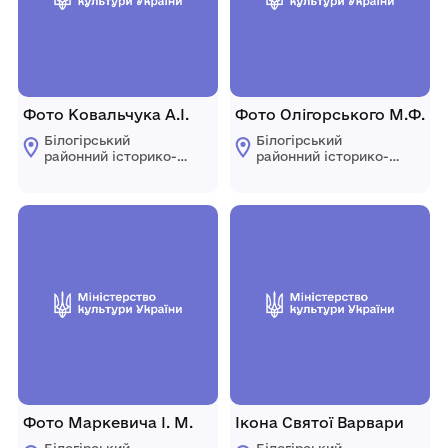
Фото Ковальчука А.І.
Фото Олігорського М.Ф.
Білогірський
Білогірський
районний історико-
районний історико-
краєзнавчий музей
краєзнавчий музей
Фото Маркевича І. М.
Ікона Святої Варвари
Білогірський
Білогірський