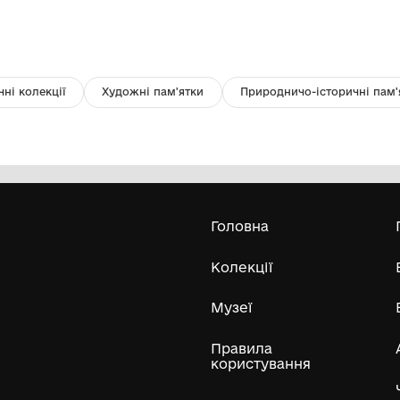
Підсвічник мідний
В
Комунальний заклад Київської
обласної ради "Меморіальний музей
К. Г. Стеценка"
Усі експонати м
ли