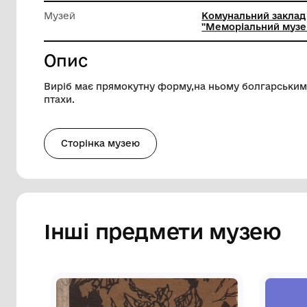
Довжина
40 см
Ширина
28.5 см
Музей
Комуналь
"Меморіа
Опис
Виріб має прямокутну форму,на ньому б
птахи.
Сторінка музею