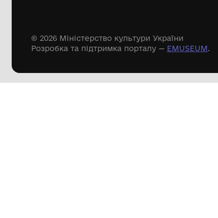
Речові пам'ятки
Писемні пам'ятки
Меморіальні пам'ятки
Доступні
музейні колекції
Пошук по сайту