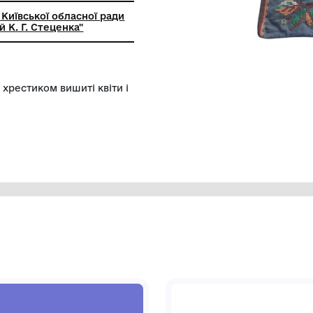
ний заклад Київської обласної ради
льний музей К. Г. Стеценка"
олгарським хрестиком вишиті квіти і