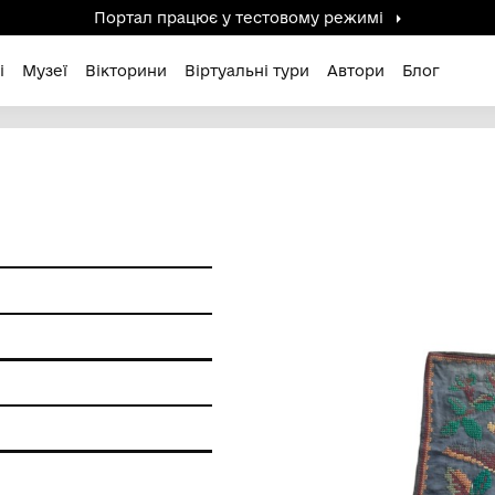
Портал працює у тестов
дені / Зниклі
Музеї
Вікторини
Віртуальні ту
И
и побуту
ишивання