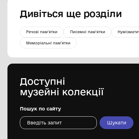
Ю. Хорунжий "Шість балів за
впертість"
Комунальний заклад Київської
обласної ради "Меморіальний музей
К. Г. Стеценка"
1982
Дивіться ще розді