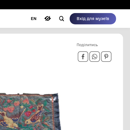
ому режимі
ри
Автори
Блог
EN