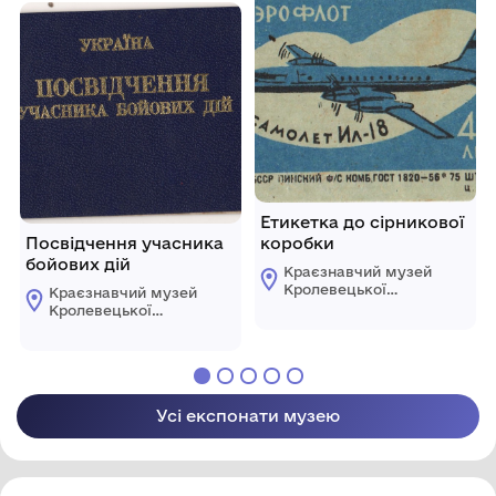
Етикетка до сірникової
Посвідчення учасника
коробки
бойових дій
Краєзнавчий музей
Кролевецької
Краєзнавчий музей
міської ради
Кролевецької
міської ради
Усі експонати музею