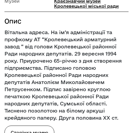
Музей
Краєзнавчий музей
Кролевецької міської ради
Опис
Вітальна адреса. На ім’я адміністрації та
профкому АТ “Кролевецький арматурний
завод “ від голови Кролевецької районної
Ради народних депутатів. 29 вересня 1994
року. Приурочено 65-річчю з дня створення
підприємства. Підписано головою
Кролевецької районної Ради народних
депутатів Анатолієм Миколайовичем
Петрусенком. Підпис завірено круглою
печаткою Кролевецької районної Ради
народних депутатів, Сумської області.
Тиснено позолотою на білому аркуші
крейдяного паперу. Друга половина ХХ ст.
Сторінка музею