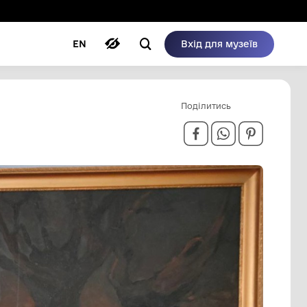
ому режимі
ри
Автори
Блог
EN