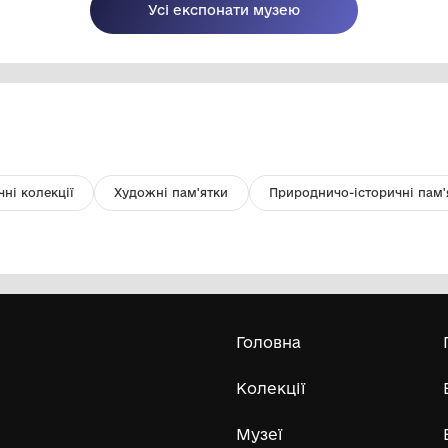
Картина вишита
С
19
Комунальний заклад
"Татарбунарський історико -
краєзнавчий музей" Татарбунарської
50-ті р. 20 ст.
міської ради
Усі експонати м