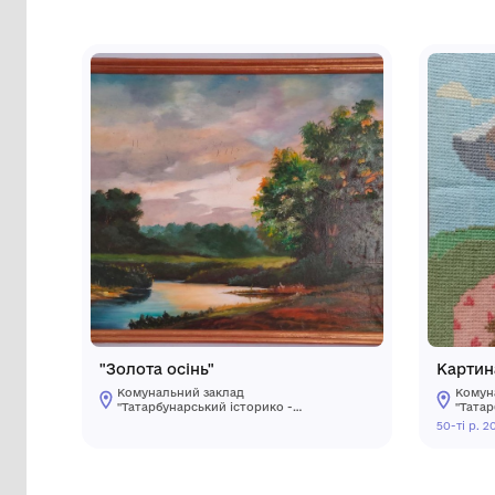
Сторінка музею
Інші предмети му