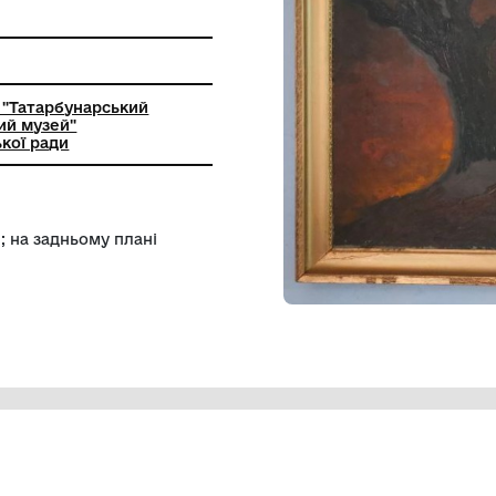
ьний заклад "Татарбунарський
 - краєзнавчий музей"
арської міської ради
 на пагорбі; на задньому плані