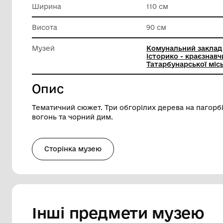
Матеріал
Полотно
Техніка виконання
Олія
Ширина
110 см
Висота
90 см
Музей
Комунал
історико
Татарбун
Опис
Тематичний сюжет. Три обгорілих дерева
вогонь та чорний дим.