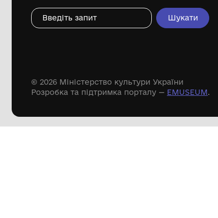
Дивіться ще розді
Речові пам'ятки
Писемні пам'ятки
Меморіальні пам'ятки
Доступні
музейні колекції
Пошук по сайту