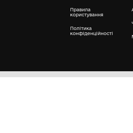
ли
Нумізматичні колекції
Художні пам'ятки
Гол
Кол
Муз