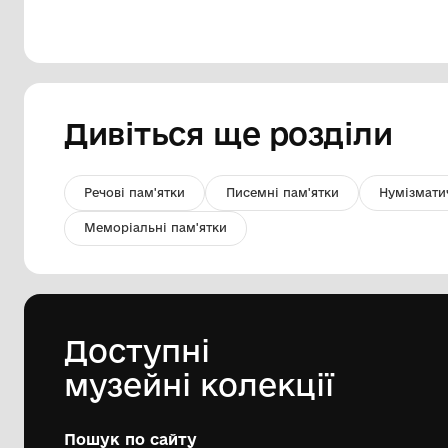
"Золота осінь"
Комунальний заклад
"Татарбунарський історико -
краєзнавчий музей" Татарбунарської
міської ради