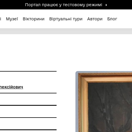
Портал працює у тестов
дені / Зниклі
Музеї
Вікторини
Віртуальні ту
ко Віктор Олексійович
вопису