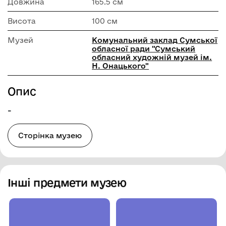
Довжина
165.5 см
Висота
100 см
Музей
Комунальний заклад Сумської
обласної ради "Сумський
обласний художній музей ім.
Н. Онацького"
Опис
-
Сторінка музею
Інші предмети музею