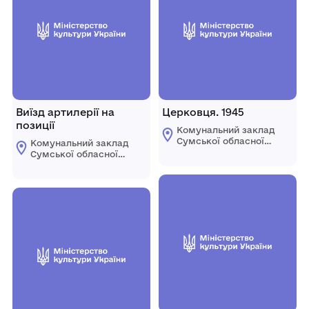
Виїзд артилерії на
Церковця. 1945
позиції
Комунальний заклад
Сумської обласної
Комунальний заклад
ради "Сумський
Сумської обласної
обласний художній
ради "Сумський
музей ім. Н.
обласний художній
Онацького"
музей ім. Н.
Онацького"