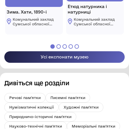
Етюд натурника і
Зима. Хати, 1890-і
натурниці
Комунальний заклад
Комунальний заклад
Сумської обласної
Сумської обласної
ради "Сумський
ради "Сумський
обласний художній
обласний художній
музей ім. Н.
музей ім. Н.
Онацького"
Онацького"
Усі експонати музею
Дивіться ще розділи
Речові пам'ятки
Писемні пам'ятки
Нумізматичні колекції
Художні пам'ятки
Природничо-історичні пам'ятки
Науково-технічні пам'ятки
Меморіальні пам'ятки