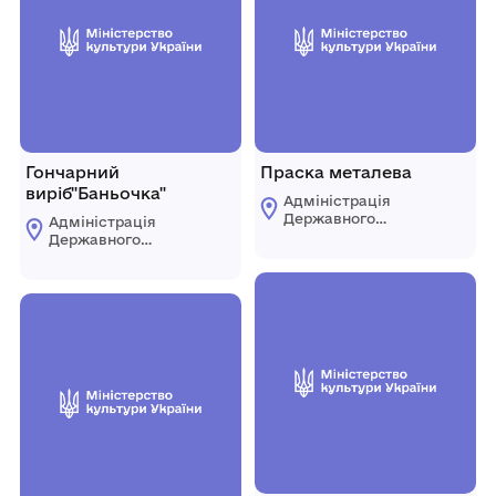
Гончарний
Праска металева
виріб"Баньочка"
Адміністрація
Державного
Адміністрація
історико-
Державного
культурного
історико-
заповідника "Буша"
культурного
заповідника "Буша"