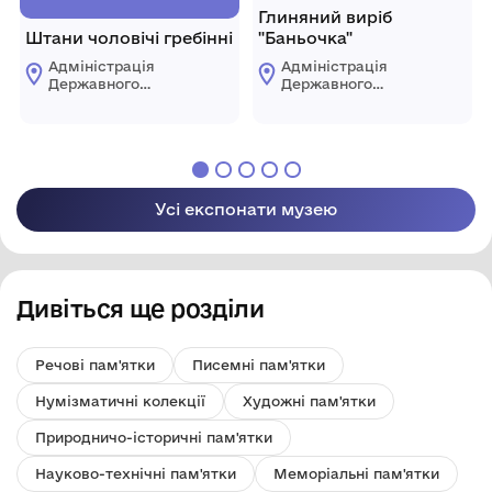
Глиняний виріб
Штани чоловічі гребінні
"Баньочка"
Адміністрація
Адміністрація
Державного
Державного
історико-
історико-
культурного
культурного
заповідника "Буша"
заповідника "Буша"
Усі експонати музею
Дивіться ще розділи
Речові пам'ятки
Писемні пам'ятки
Нумізматичні колекції
Художні пам'ятки
Природничо-історичні пам'ятки
Науково-технічні пам'ятки
Меморіальні пам'ятки