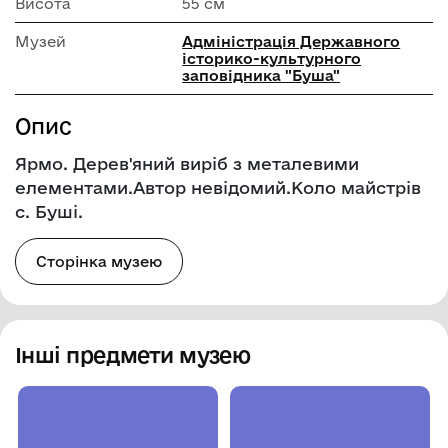
Висота
55 см
Музей
Адміністрація Державного
історико-культурного
заповідника "Буша"
Опис
Ярмо. Дерев'яний виріб з металевими
елементами.Автор невідомий.Коло майстрів
с. Буші.
Сторінка музею
Інші предмети музею