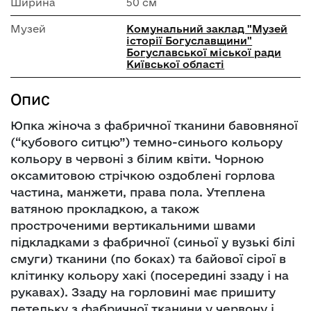
Ширина
50 см
Музей
Комунальний заклад "Музей
історії Богуславщини"
Богуславської міської ради
Київської області
Опис
Юпка жіноча з фабричної тканини бавовняної
(“кубового ситцю”) темно-синього кольору
кольору в червоні з білим квіти. Чорною
оксамитовою стрічкою оздоблені горлова
частина, манжети, права пола. Утеплена
ватяною прокладкою, а також
простроченими вертикальними швами
підкладками з фабричної (синьої у вузькі білі
смуги) тканини (по боках) та байової сірої в
клітинку кольору хакі (посередині ззаду і на
рукавах). Ззаду на горловині має пришиту
петельку з фабричної тканини у червону і