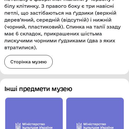
білу клітинку. З правого боку є три навісні
петлі, що застібаються на ґудзики (верхній
дерев’яний, середній (відсутній) і нижній
(чорний, пластиковий). Спинка на талії ззаду
має 6 складок, прикрашених шістьма
лискучими чорними ґудзиками (два з яких
втратилися).
Сторінка музею
Інші предмети музею