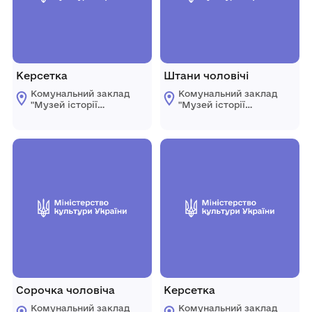
Керсетка
Штани чоловічі
Комунальний заклад
Комунальний заклад
"Музей історії
"Музей історії
Богуславщини"
Богуславщини"
Богуславської
Богуславської
міської ради
міської ради
Київської області
Київської області
Сорочка чоловіча
Керсетка
Комунальний заклад
Комунальний заклад