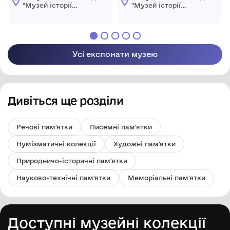
"Музей історії
"Музей історії
Богуславщини"
Богуславщини"
Богуславської
Богуславської
міської ради
міської ради
Київської області
Київської області
Усі експонати музею
Дивіться ще розділи
Речові пам'ятки
Писемні пам'ятки
Нумізматичні колекції
Художні пам'ятки
Природничо-історичні пам'ятки
Науково-технічні пам'ятки
Меморіальні пам'ятки
Доступні музейні колекції