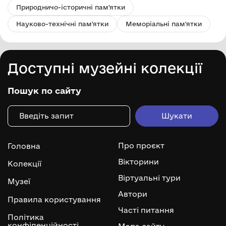
Природничо-історичні пам'ятки
Науково-технічні пам'ятки
Меморіальні пам'ятки
Доступні музейні колекції
Пошук по сайту
Про проєкт
Головна
Вікторини
Колекції
Віртуальні тури
Музеї
Автори
Правила користування
Часті питання
Політика
конфіденційності