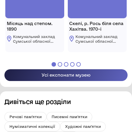
Місяць над степом.
Скелі, р. Рось біля села
1890
Хахітва. 1970-і
Комунальний заклад
Комунальний заклад
Сумської обласної
Сумської обласної
ради "Сумський
ради "Сумський
обласний художній
обласний художній
музей ім. Н.
музей ім. Н.
Онацького"
Онацького"
Усі експонати музею
Дивіться ще розділи
Речові пам'ятки
Писемні пам'ятки
Нумізматичні колекції
Художні пам'ятки