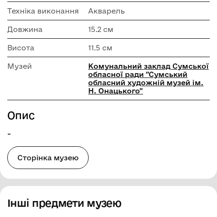
Техніка виконання
Акварель
Довжина
15.2 см
Висота
11.5 см
Музей
Комунальний заклад Сумської
обласної ради "Сумський
обласний художній музей ім.
Н. Онацького"
Опис
-
Сторінка музею
Інші предмети музею