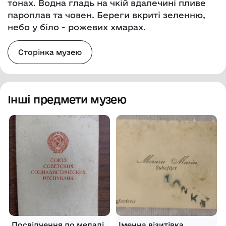
тонах. Водна гладь на чкій вдалечині пливе
пароплав та човен. Береги вкриті зеленню,
небо у біло - рожевих хмарах.
Сторінка музею
Інші предмети музею
Посвідчення до медалі
Іменна візитівка