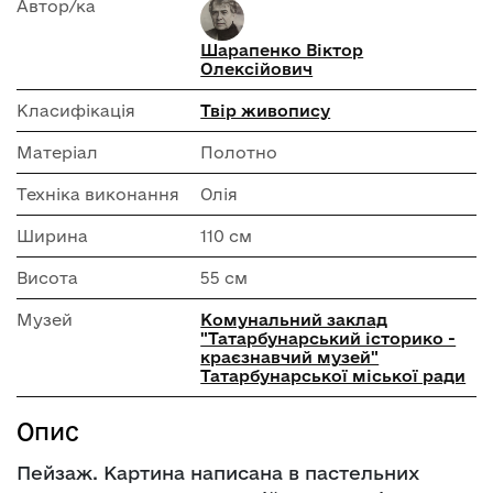
Автор/ка
Шарапенко Віктор
Олексійович
Класифікація
Твір живопису
Матеріал
Полотно
Техніка виконання
Олія
Ширина
110 см
Висота
55 см
Музей
Комунальний заклад
"Татарбунарський історико -
краєзнавчий музей"
Татарбунарської міської ради
Опис
Пейзаж. Картина написана в пастельних