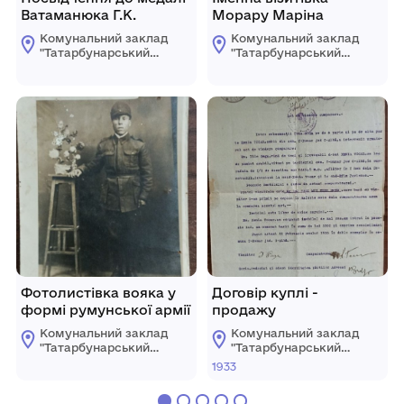
Ватаманюка Г.К.
Морару Маріна
Комунальний заклад
Комунальний заклад
"Татарбунарський
"Татарбунарський
історико -
історико -
краєзнавчий музей"
краєзнавчий музей"
Татарбунарської
Татарбунарської
міської ради
міської ради
Фотолистівка вояка у
Договір куплі -
формі румунської армії
продажу
Комунальний заклад
Комунальний заклад
"Татарбунарський
"Татарбунарський
історико -
історико -
1933
краєзнавчий музей"
краєзнавчий музей"
Татарбунарської
Татарбунарської