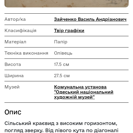
Автор/ка
Зайченко Василь Андріанович
Класифікація
Твір графіки
Матеріал
Папір
Техніка виконання
Олівець
Висота
17.5 см
Ширина
27.5 см
Музей
Комунальна установа
"Одеський національний
художній музей"
Опис
Сільський краєвид з високим горизонтом,
погляд зверху. Від лівого кута по діагоналі