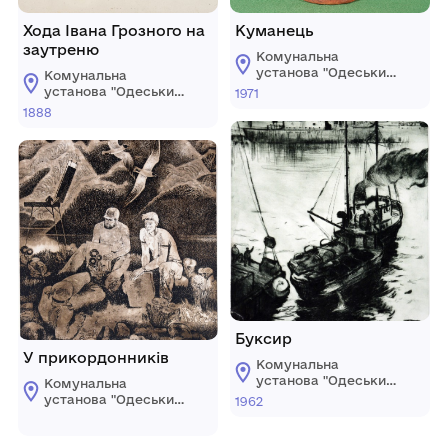
Хода Івана Грозного на
Куманець
заутреню
Комунальна
установа "Одеський
Комунальна
національний
установа "Одеський
1971
художній музей"
національний
1888
художній музей"
Буксир
У прикордонників
Комунальна
установа "Одеський
Комунальна
національний
установа "Одеський
1962
художній музей"
національний
художній музей"