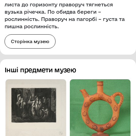
листа до горизонту праворуч тягнеться
вузька річечка. По обидва береги –
рослинність. Праворуч на пагорбі – густа та
пишна рослинність.
Сторінка музею
Інші предмети музею