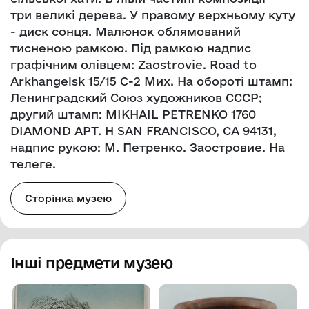
три великі дерева. У правому верхньому куту
- диск сонця. Малюнок облямований
тисненою рамкою. Під рамкою надпис
графічним олівцем: Zaostrovie. Road to
Arkhangelsk 15/15 C-2 Мих. На обороті штамп:
Ленинградский Союз художников СССР;
другий штамп: MIKHAIL PETRENKO 1760
DIAMOND APT. H SAN FRANCISCO, CA 94131,
надпис рукою: М. Петренко. Заостровие. На
телеге.
Сторінка музею
Інші предмети музею