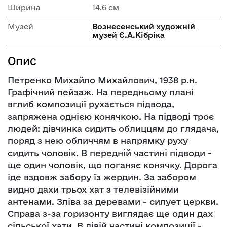
Ширина
14.6 см
Музей
Вознесенський художній
музей Є.А.Кібріка
Опис
Петренко Михайло Михайлович, 1938 р.н.
Графічний пейзаж. На передньому плані
вглиб композиції рухається підвода,
запряжена однією конячкою. На підводі троє
людей: дівчинка сидить облиццям до глядача,
поряд з нею обличчям в напрямку руху
сидить чоловік. В передній частині підводи -
ще один чоловік, що поганяє конячку. Дорога
іде вздовж забору їз жердин. За забором
видно дахи трьох хат з телевізійними
антенами. Зліва за деревами - силует церкви.
Справа з-за горизонту виглядає ще один дах
сільської хати. В лівій частині композиції -