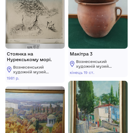
Стоянка на
Макітра 3
Нурекському морі.
Вознесенський
художній музей
Вознесенський
Є.А.Кібріка
художній музей
кінець 19 ст.
Є.А.Кібріка
1981 р.