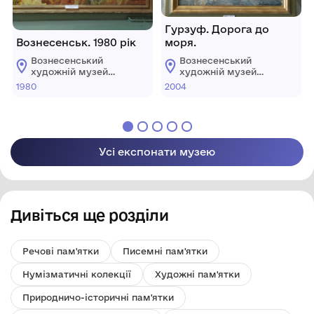
Гурзуф. Дорога до
Вознесенськ. 1980 рік
моря.
Вознесенський
Вознесенський
художній музей
художній музей
Є.А.Кібріка
Є.А.Кібріка
1980
2004
Усі експонати музею
Дивіться ще розділи
Речові пам'ятки
Писемні пам'ятки
Нумізматичні колекції
Художні пам'ятки
Природничо-історичні пам'ятки