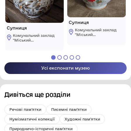
Супниця
Супниця
Комунальний заклад
"Міський
Комунальний заклад
краєзнавчий музей
"Міський
Світловодської
краєзнавчий музей
міської ради"
Світловодської
міської ради"
Усі експонати музею
Дивіться ще розділи
Речові пам'ятки
Писемні пам'ятки
Нумізматичні колекції
Художні пам'ятки
Природничо-історичні пам'ятки