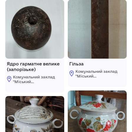
Ядро гарматне велике
Гільза
(запорізьке)
Комунальний заклад
"Міський
Комунальний заклад
краєзнавчий музей
"Міський
Світловодської
краєзнавчий музей
міської ради"
Світловодської
міської ради"