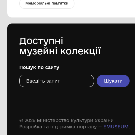
Книга "Довженко в Яреськах"
автори Василь Лис та Ванда Лис
Шишацький краєзнавчий музей
2019
Дивіться ще розді
Речові пам'ятки
Писемні пам'ятки