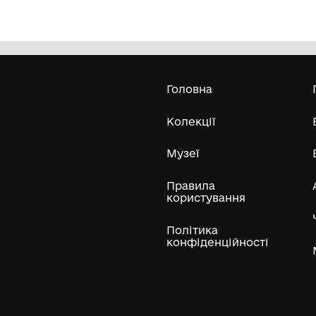
Ладанка
По
80
Шишацький краєзнавчий музей
ХІХ-ХХ ст.
197
Усі експонати м
ли
Нумізматичні колекції
Художні пам'ятки