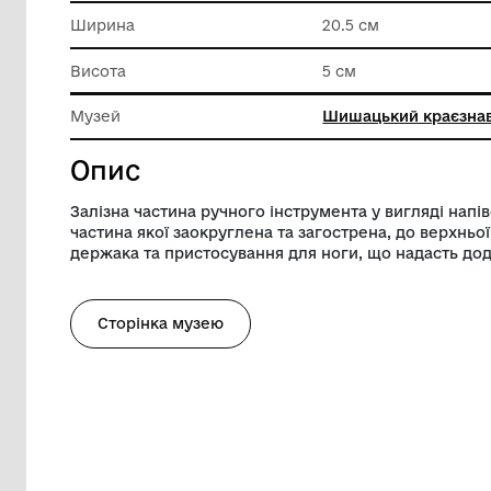
Техніка виконання
Кування
Довжина
22 см
Ширина
20.5 см
Висота
5 см
Музей
Шишацьк
Опис
Залізна частина ручного інструмента у 
частина якої заокруглена та загострена
держака та пристосування для ноги, що