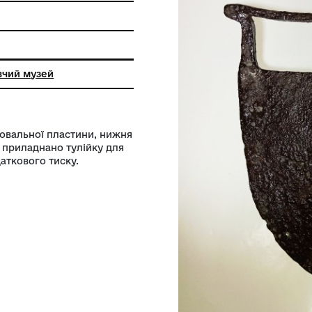
ий краєзнавчий музей
вигляді напівовальної пластини, нижня
, до верхньої приладнано тулійку для
 надасть додаткового тиску.