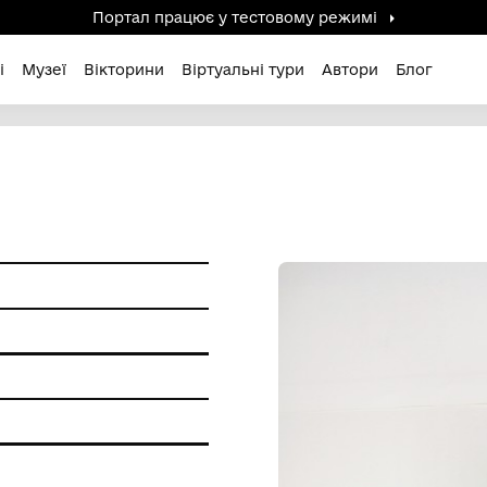
Портал працює у тестов
дені / Зниклі
Музеї
Вікторини
Віртуальні ту
Я
я праці