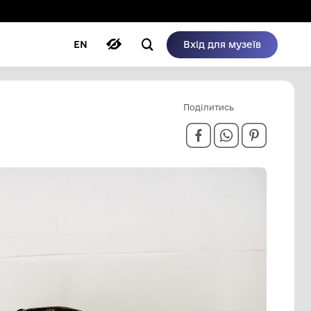
ому режимі
ри
Автори
Блог
EN