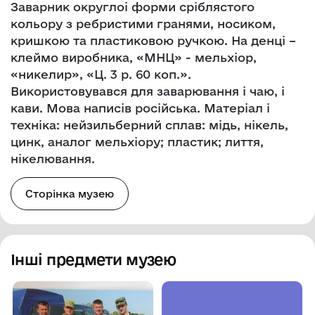
Заварник округлоі форми сріблястого
кольору з ребристими гранями, носиком,
кришкою та пластиковою ручкою. На денці –
клеймо виробника, «МНЦ» - мельхіор,
«никелир», «Ц. 3 р. 60 коп.».
Використовувався для заварювання і чаю, і
кави. Мова написів російська. Матеріал і
техніка: нейзильберний сплав: мідь, нікель,
цинк, аналог мельхіору; пластик; лиття,
нікелювання.
Сторінка музею
Інші предмети музею