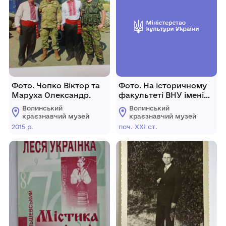
Фото. Чопко Віктор та
Фото. На історичному
Маруха Олександр.
факультеті ВНУ імені
Лесі Українки
Волинський
Волинський
краєзнавчий музей
краєзнавчий музей
2015 р.
поч. XXI ст.