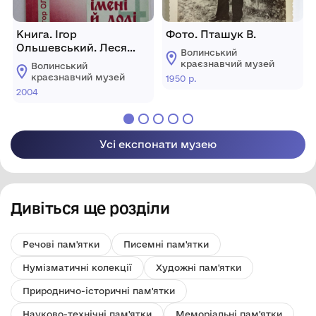
Книга. Ігор
Фото. Пташук В.
Ольшевський. Леся
Волинський
Українка. Містика імені
краєзнавчий музей
Волинський
й долі
краєзнавчий музей
1950 р.
2004
Усі експонати музею
Дивіться ще розділи
Речові пам'ятки
Писемні пам'ятки
Нумізматичні колекції
Художні пам'ятки
Природничо-історичні пам'ятки
Науково-технічні пам'ятки
Меморіальні пам'ятки