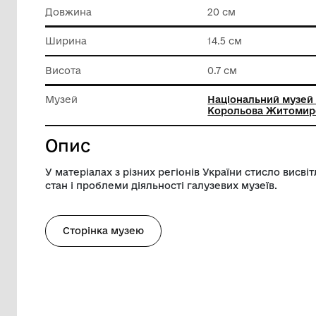
Матеріал
Папір
Техніка виконання
Друк
Довжина
20 см
Ширина
14.5 см
Висота
0.7 см
Музей
Націонал
Корольо
Опис
У матеріалах з різних регіонів України с
стан і проблеми діяльності галузевих му