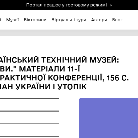
Портал працює у тестов
дені / Зниклі
Музеї
Вікторини
Віртуальні ту
ФЕН "УКРАЇНСЬКИЙ ТЕХНІЧНИ
СПЕКТИВИ." МАТЕРІАЛИ 11-Ї
ОВО-ПРАКТИЧНОЇ КОНФЕРЕНЦ
ТВА НАН УКРАЇНИ І УТОПІ
 пам'ятки