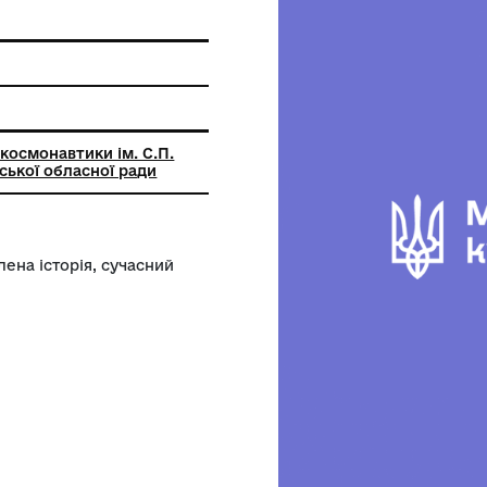
ьний музей космонавтики ім. С.П.
ва Житомирської обласної ради
тисло висвітлена історія, сучасний
зеїв.