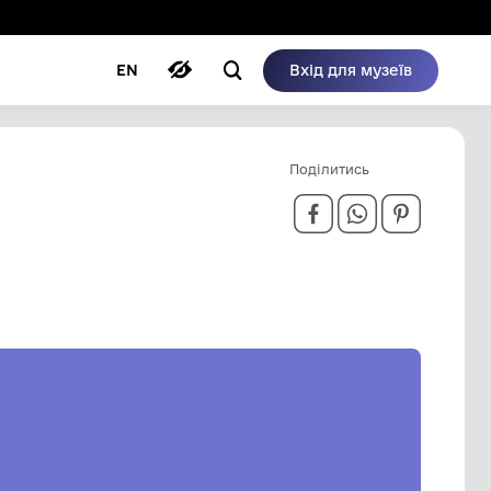
ому режимі
ри
Автори
Блог
EN
Й МУЗЕЙ:
ІЇ, 156 С.
К