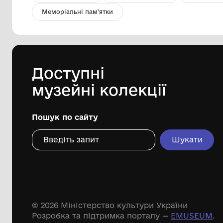
Книга: М.Арлазоров «Дорога на
космодром». Серія «Герои
Советской Родины»
Національний музей космонавтики ім.
С.П. Корольова Житомирської
обласної ради
1984
Дивіться ще розді
Речові пам'ятки
Писемні пам'ятки