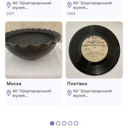
КО "Шаргородський
КО "Шаргородський
музей
музей
образотворчого
образотворчого
2017
1985
мистецтва"
мистецтва"
Шаргородської
Шаргородської
міської ради
міської ради
Миска
Платівка
КО "Шаргородський
КО "Шаргородський
музей
музей
образотворчого
образотворчого
мистецтва"
мистецтва"
Шаргородської
Шаргородської
міської ради
міської ради