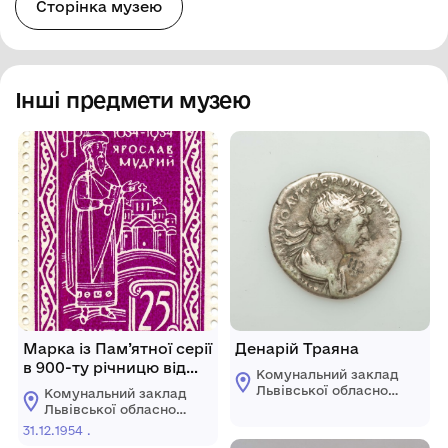
Сторінка музею
Інші предмети музею
Марка із Пам’ятної серії
Денарій Траяна
в 900-ту річницю від
Комунальний заклад
дня смерті князя
Львівської обласної
Комунальний заклад
Ярослава Мудрого.
ради "Львівський
Львівської обласної
історичний музей"
Державний Центр
ради "Львівський
31.12.1954 .
історичний музей"
Української Народної