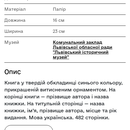
Матеріал
Папір
Довжина
16 см
Ширина
23 см
Музей
Комунальний заклад
Львівської обласної ради
"Львівський історичний
музей"
Опис
Книга у твердій обкладинці синього кольору,
прикрашеній витисненим орнаментом. На
корінці книги — прізвище автора і назва
книжки. На титульній сторінці — назва
книжки, ім’я, прізвище автора, місце та рік
видання. Мова українська. 482 сторінки.