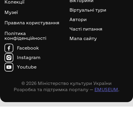
Вікторини
Колекції
Віртуальні тури
Музеї
Автори
Правила користування
Часті питання
Політика
конфіденційності
Мапа сайту
Facebook
Instagram
Youtube
© 2026 Міністерство культури України
Розробка та підтримка порталу —
EMUSEUM
.