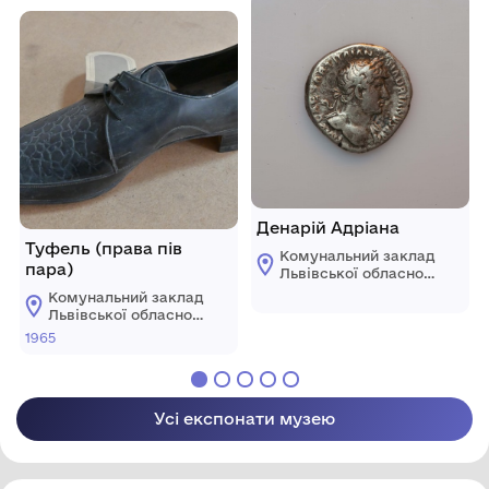
Республіки в екзилі. м.
Мюнхен, Німеччина. 31
грудня 1954 р.
Денарій Адріана
Туфель (права пів
Комунальний заклад
пара)
Львівської обласної
ради "Львівський
Комунальний заклад
історичний музей"
Львівської обласної
ради "Львівський
1965
історичний музей"
Усі експонати музею