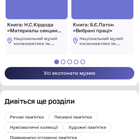
Книга: Н.С.Кірдода
Книга: Б.Є.Патон
«Материалы секции
«Вибрані праці»
«Космонавтика и
Національний музей
Національний музей
культура»
космонавтики ім.
космонавтики ім.
С.П. Корольова
С.П. Корольова
Житомирської
Житомирської
обласної ради
обласної ради
Усі експонати музею
Дивіться ще розділи
Речові пам'ятки
Писемні пам'ятки
Нумізматичні колекції
Художні пам'ятки
Природничо-історичні пам'ятки