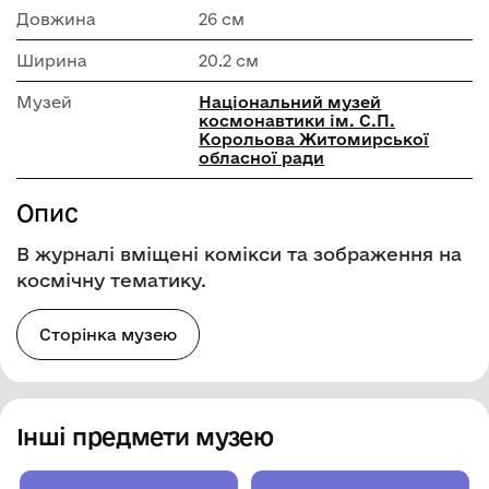
Довжина
26 см
Ширина
20.2 см
Музей
Національний музей
космонавтики ім. С.П.
Корольова Житомирської
обласної ради
Опис
В журналі вміщені комікси та зображення на
космічну тематику.
Сторінка музею
Інші предмети музею