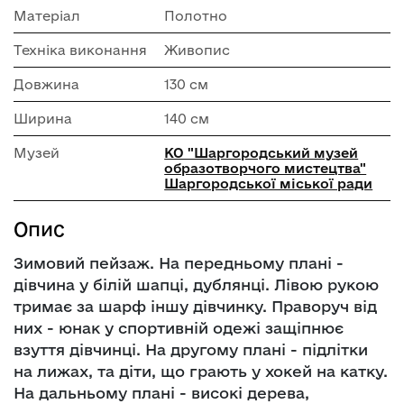
Матеріал
Полотно
Техніка виконання
Живопис
Довжина
130 см
Ширина
140 см
Музей
КО "Шаргородський музей
образотворчого мистецтва"
Шаргородської міської ради
Опис
Зимовий пейзаж. На передньому плані -
дівчина у білій шапці, дублянці. Лівою рукою
тримає за шарф іншу дівчинку. Праворуч від
них - юнак у спортивній одежі защіпнює
взуття дівчинці. На другому плані - підлітки
на лижах, та діти, що грають у хокей на катку.
На дальньому плані - високі дерева,