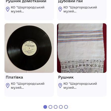
Рушник домотканий
Дубовий гай
КО "Шаргородський
КО "Шаргородський
музей
музей
образотворчого
образотворчого
мистецтва"
мистецтва"
Шаргородської
Шаргородської
міської ради
міської ради
Платівка
Рушник
КО "Шаргородський
КО "Шаргородський
музей
музей
образотворчого
образотворчого
мистецтва"
мистецтва"
Шаргородської
Шаргородської
міської ради
міської ради