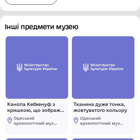
Інші предмети музею
Канопа Кебхенуф з
Тканина дуже тонка,
кришкою, що зображує
жовтуватого кольору
голову кобчика
Одеський
Одеський
археологічний музей
археологічний музей
Національної
Національної
академії наук
академії наук
України
України