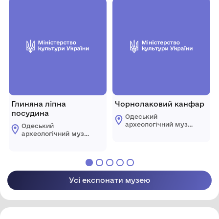
Глиняна ліпна
Чорнолаковий канфар
посудина
Одеський
археологічний музей
Одеський
Національної
археологічний музей
академії наук
Національної
України
академії наук
України
Усі експонати музею