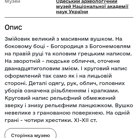
Музей
Одеський археологічний
музей Національної академії
наук України
Опис
Змійовик великий з масивним вушком. На
боковому боці - Богородиця з Богонемовлям
на правій руці та коловим грецьким написом.
На зворотній - людське обличчя, оточене
дванадцятиголовим змієм. І круговий напис
оформлений так само як і на лицьовій
стороні. Деталі одягу, рук, облич, головних
уборів означена різьбленням і крапками.
Круговий напис рельєфний обмежений
зверху і знизу рельєфним ланцюжком. Вушко
невелике з гранованою поверхнею. На одній
грані - чотири хрестики. XI-XII ст.
Сторінка музею