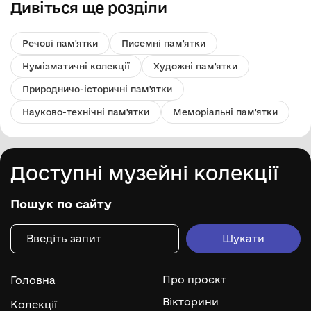
Дивіться ще розділи
Речові пам'ятки
Писемні пам'ятки
Нумізматичні колекції
Художні пам'ятки
Природничо-історичні пам'ятки
Науково-технічні пам'ятки
Меморіальні пам'ятки
Доступні музейні колекції
Пошук по сайту
Про проєкт
Головна
Вікторини
Колекції