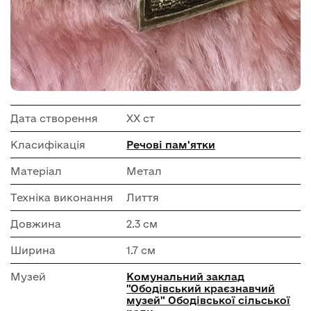
Дата створення
ХХ ст
Класифікація
Речові пам'ятки
Матеріал
Метал
Техніка виконання
Лиття
Довжина
2.3 см
Ширина
1.7 см
Музей
Комунальний заклад
"Ободівський краєзнавчий
музей" Ободівської сільської