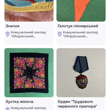
Значок
Галстук піонерський
Комунальний заклад
Комунальний заклад
"Ободівський
"Ободівський
краєзнавчий музей"
краєзнавчий музей"
Ободівської
Ободівської
сільської ради
сільської ради
Хустка жіноча
Орден "Трудового
червоного прапора"
Комунальний заклад