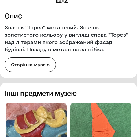
ради
Опис
Значок "Торез" металевий. Значок
золотистого кольору у вигляді слова "Торез"
над літерами якого зображений фасад
будівлі. Позаду є металева застібка.
Сторінка музею
Інші предмети музею