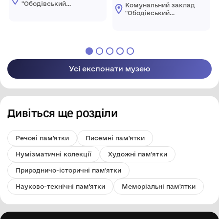
"Ободівський
Комунальний заклад
краєзнавчий музей"
"Ободівський
Ободівської
краєзнавчий музей"
сільської ради
Ободівської
сільської ради
Усі експонати музею
Дивіться ще розділи
Речові пам'ятки
Писемні пам'ятки
Нумізматичні колекції
Художні пам'ятки
Природничо-історичні пам'ятки
Науково-технічні пам'ятки
Меморіальні пам'ятки