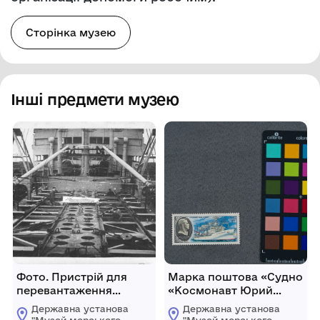
Сторінка музею
Інші предмети музею
Фото. Пристрій для
Марка поштова «Судно
перевантаження
«Космонавт Юрий
потягів на т/х «Клара
Гагарин»
Державна установа
Державна установа
Цеткин».