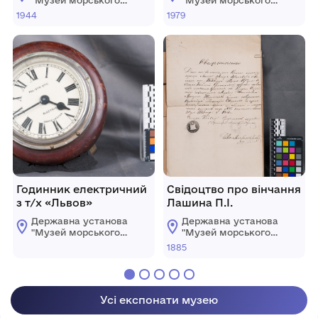
"Музей морського
"Музей морського
флоту України"
флоту України"
1944
1979
Годинник електричний
Свідоцтво про вінчання
з т/х «Львов»
Лашина П.І.
Державна установа
Державна установа
"Музей морського
"Музей морського
флоту України"
флоту України"
1885
Усі експонати музею