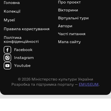
Про проєкт
Головна
Вікторини
Колекції
Віртуальні тури
Музеї
Автори
Правила користування
Часті питання
Політика
конфіденційності
Мапа сайту
Facebook
Instagram
Youtube
© 2026 Міністерство культури України
Розробка та підтримка порталу —
EMUSEUM
.