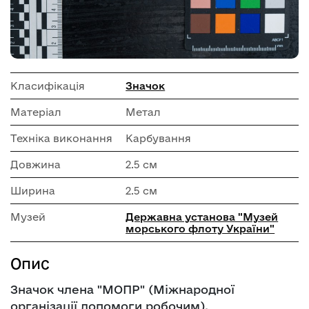
Класифікація
Значок
Матеріал
Метал
Техніка виконання
Карбування
Довжина
2.5 см
Ширина
2.5 см
Музей
Державна установа "Музей
морського флоту України"
Опис
Значок члена "МОПР" (Міжнародної
організації допомоги робочим).