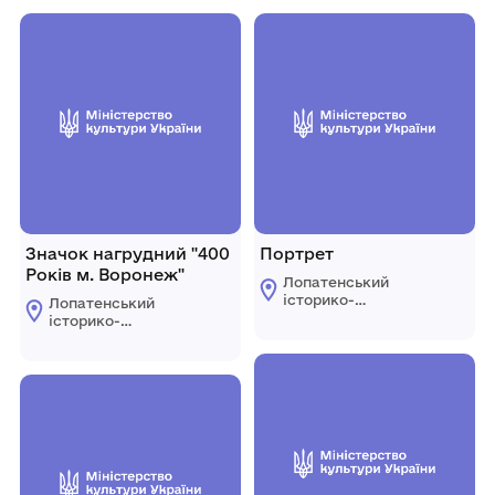
Значок нагрудний "400
Портрет
Років м. Воронеж"
Лопатенський
історико-
Лопатенський
природничий
історико-
музейний комплекс
природничий
музейний комплекс