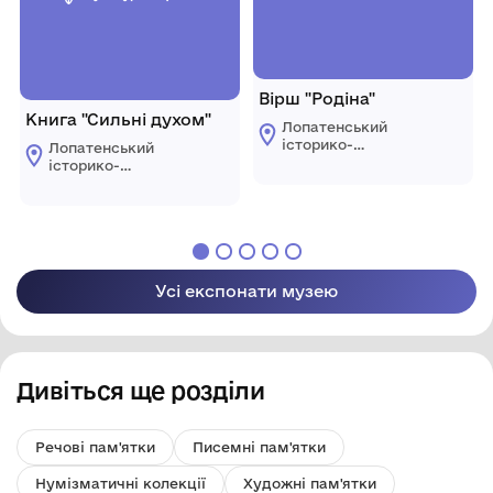
Вірш "Родіна"
Книга "Сильні духом"
Лопатенський
історико-
Лопатенський
природничий
історико-
музейний комплекс
природничий
музейний комплекс
Усі експонати музею
Дивіться ще розділи
Речові пам'ятки
Писемні пам'ятки
Нумізматичні колекції
Художні пам'ятки