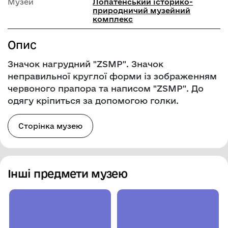
Музей
Лопатенський історико-
природничий музейний
комплекс
Опис
Значок нагрудний "ZSMP". Значок
неправильної круглої форми із зображенням
червоного прапора та написом "ZSMP". До
одягу кріпиться за допомогою голки.
Сторінка музею
Інші предмети музею