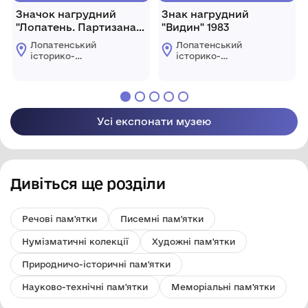
Значок нагрудний
Знак нагрудний
"Лопатень. Партизанам
"Видин" 1983
Волині. 1941-1945"
Лопатенський
Лопатенський
історико-
історико-
природничий
природничий
музейний комплекс
музейний комплекс
Усі експонати музею
Дивіться ще розділи
Речові пам'ятки
Писемні пам'ятки
Нумізматичні колекції
Художні пам'ятки
Природничо-історичні пам'ятки
Науково-технічні пам'ятки
Меморіальні пам'ятки