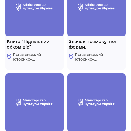
Книга "Підпільний
Значок прямокутної
обком діє"
форми.
Лопатенський
Лопатенський
історико-
історико-
природничий
природничий
музейний комплекс
музейний комплекс