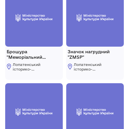
Брошура
Значок нагрудний
"Меморіальний
"ZMSP"
комплекс"
Лопатенський
Лопатенський
"Партизанська слава"
історико-
історико-
природничий
природничий
музейний комплекс
музейний комплекс