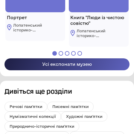
Портрет
Книга "Люди із чистою
совістю"
Лопатенський
історико-
Лопатенський
природничий
історико-
музейний комплекс
природничий
музейний комплекс
Усі експонати музею
Дивіться ще розділи
Речові пам'ятки
Писемні пам'ятки
Нумізматичні колекції
Художні пам'ятки
Природничо-історичні пам'ятки