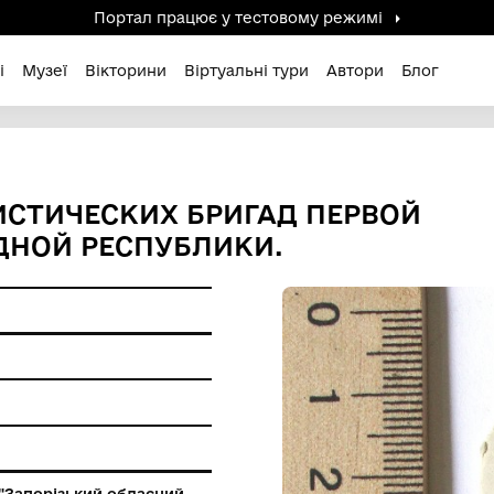
Портал працює у тестов
дені / Зниклі
Музеї
Вікторини
Віртуальні ту
ОЦИАЛИСТИЧЕСКИХ БРИГАД
Й НАРОДНОЙ РЕСПУБЛИКИ.