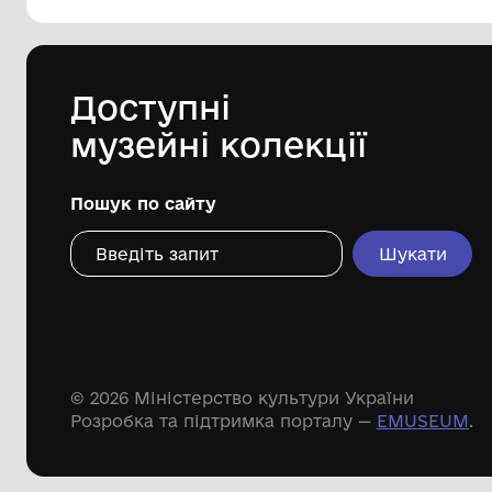
Комунальний заклад"Запорізький
обласний краєзнавчий музей"
Запорізької обласної ради
Дивіться ще розді
Речові пам'ятки
Писемні пам'ятки
Меморіальні пам'ятки