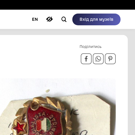
ому режимі
ри
Автори
Блог
EN
 ПЕРВОЙ