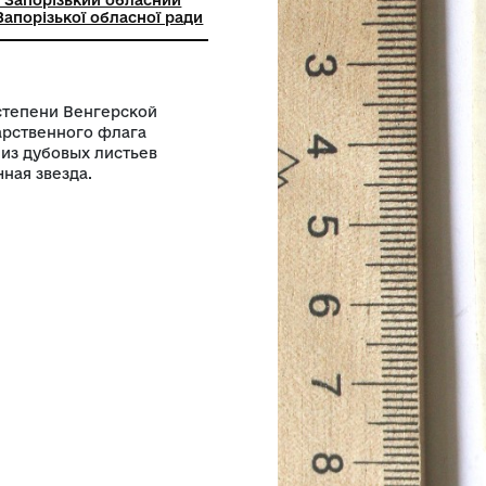
ьний заклад"Запорізький обласний
чий музей" Запорізької обласної ради
гад первой степени Венгерской
ского государственного флага
знамени венок из дубовых листьев
ая пятиконечная звезда.