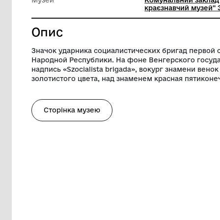
Техніка виконання
Лиття
Діаметр
2.5 см
Музей
Комунал
краєзнав
Опис
Значок ударника социалистических бри
Народной Республики. На фоне Венгер
надпись «Szocialista brigada», вокург 
золотистого цвета, над знаменем красн
Сторінка музею