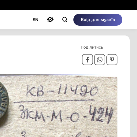
ому режимі
ри
Автори
Блог
EN