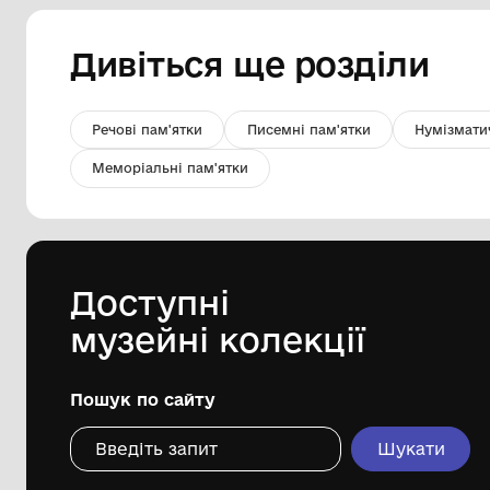
Медаль "серебряная"
спартакиады профсоюзов г.
Запорожья 1969 г.
Комунальний заклад"Запорізький
обласний краєзнавчий музей"
Запорізької обласної ради
Дивіться ще розді