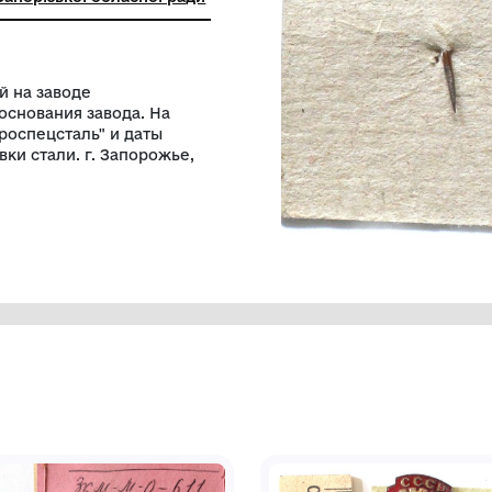
ьний заклад"Запорізький обласний
чий музей" Запорізької обласної ради
 выпущенный на заводе
илея со дня основания завода. На
пись: "Днепроспецсталь" и даты
ша для разливки стали. г. Запорожье,