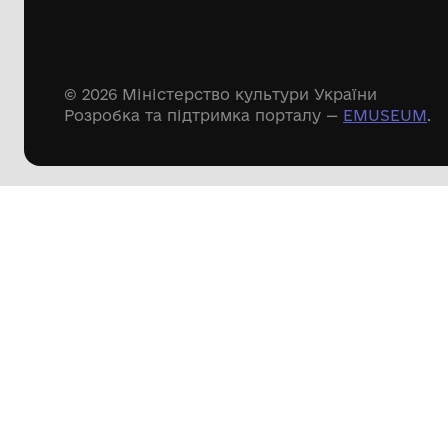
Речові пам'ятки
Писемні пам'ятки
Меморіальні пам'ятки
Доступні
музейні колекції
Пошук по сайту