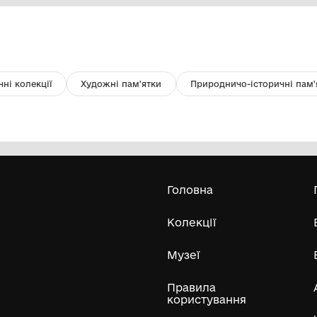
Значок участника Таланта
Зн
ударников коммунистического
труда
Комунальний заклад"Запорізький
обласний краєзнавчий музей"
Запорізької обласної ради
Усі експонати м
ли