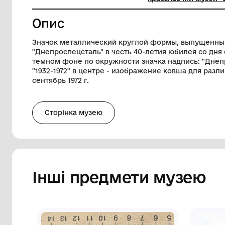
Діаметр
2 см
Музей
Комунал
краєзнав
Опис
Значок металлический круглой формы,
"Днепроспецсталь" в честь 40-летия юб
темном фоне по окружности значка над
"1932-1972" в центре - изображение ков
сентябрь 1972 г.
Сторінка музею