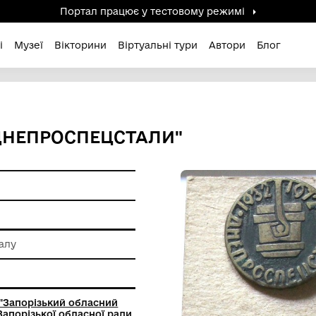
Портал працює у тестов
дені / Зниклі
Музеї
Вікторини
Віртуальні ту
ЛЕТИЯ "ДНЕПРОСПЕЦСТАЛИ"
 обробки металу