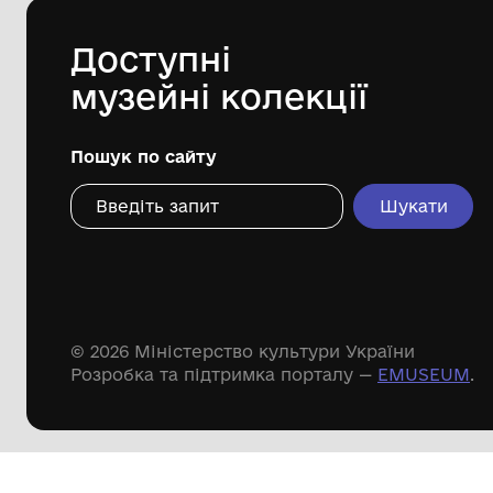
сільської ради
Дивіться ще розді
Речові пам'ятки
Писемні пам'ятки
Меморіальні пам'ятки