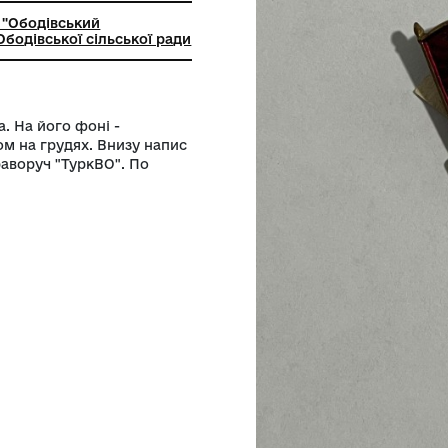
ьний заклад "Ободівський
чий музей" Ободівської сільської ради
ища прапора. На його фоні -
 з автоматом на грудях. Внизу напис
солдатом праворуч "ТуркВО". По