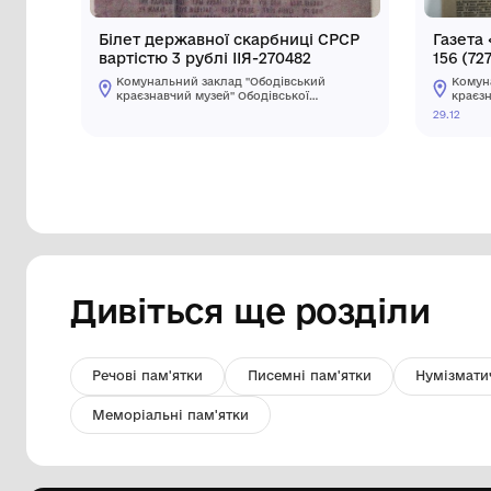
Білет державної скарбниці СРСР
вартістю 3 рублі ІІЯ-270482
Комунальний заклад "Ободівський
краєзнавчий музей" Ободівської