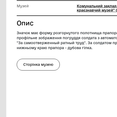
Довжина
4 см
Ширина
3 см
Музей
Комунал
краєзнав
Опис
Значок має форму розгорнутого полотн
профільне зображення погруддя солдата
"За самоотверженный ратный труд". За 
нижньому краю прапора - дубова гілка.
Сторінка музею