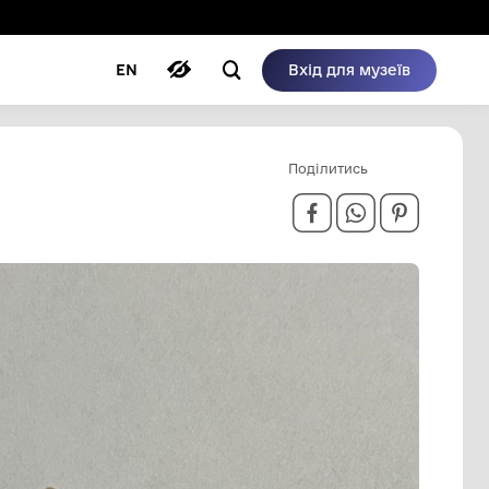
ому режимі
ри
Автори
Блог
EN