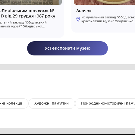
Газета «Ленінським шляхом» №
З
156 (7271) від 29 грудня 1987 року
Комунальний заклад "Ободівський
краєзнавчий музей" Ободівської