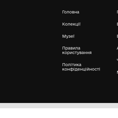
сільської ради
29.12
Усі експонати м
ли
Нумізматичні колекції
Художні пам'ятки