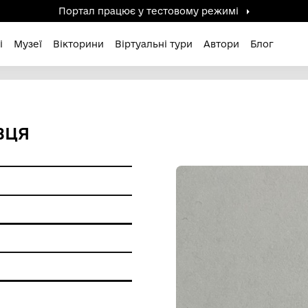
Портал працює у тестов
дені / Зниклі
Музеї
Вікторини
Віртуальні ту
ЛУЖБОВЦЯ
ам'ятки
ння