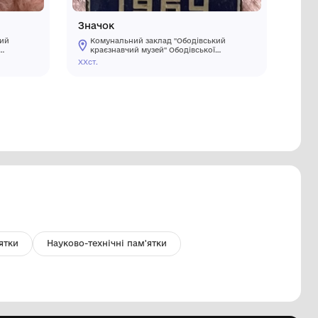
начок
Значок
Комунальний заклад "Ободівський
Комуналь
краєзнавчий музей" Ободівської
краєзнав
сільської ради
сільської
ХХст.